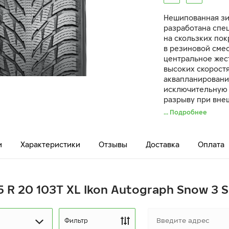
Нешипованная зи
разработана спе
на скользких пок
в резиновой смес
центральное жес
высоких скорост
аквапланировани
исключительную 
разрыву при внеш
Шины Snow 3 SUV 
... Подробнее
повышенная наде
и
Характеристики
Отзывы
Доставка
Оплата
5 R 20 103T XL Ikon Autograph Snow 3 
Фильтр