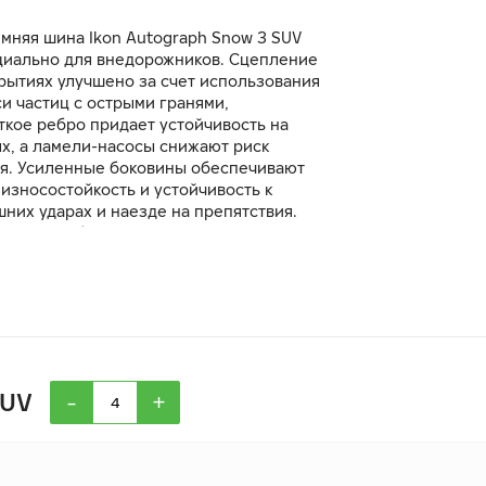
мняя шина Ikon Autograph Snow 3 SUV
циально для внедорожников. Сцепление
рытиях улучшено за счет использования
и частиц с острыми гранями,
ткое ребро придает устойчивость на
ях, а ламели-насосы снижают риск
я. Усиленные боковины обеспечивают
износостойкость и устойчивость к
них ударах и наезде на препятствия.
– это стабильность, комфорт и
жность при эксплуатации.
-
+
SUV