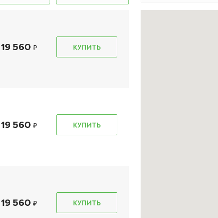
19 560
КУПИТЬ
kon Autograph Snow 5
Ikon Autograph Ice 9 SU
UV
245/45 R 20 103T XL
5/45 R 20 103T XL
19 560
КУПИТЬ
24 070
₽
29 060
₽
т
от
КУПИТЬ
КУПИТЬ
19 560
КУПИТЬ