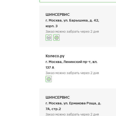
ШИНСЕРВИС
г. Москва, ул. Барышиха, д. 42,
корп. 3
Заказ можно забрать через 2 дня
Ikon Autograph Ice 10 SUV
I
S
245/45 R 20 103T XL
График работы
Телефон
пн:
9:00-21:00
+7 (800) 333-83-88
24
Колесо.ру
вт:
9:00-21:00
ср:
9:00-21:00
г. Москва, Ленинский пр-т, вл.
чт:
9:00-21:00
137 А
пт:
9:00-21:00
Заказ можно забрать через 2 дня
сб:
9:00-20:00
вс:
33 250
9:00-20:00
₽
от
о
График работы
Телефон
КУПИТЬ
пн:
9:00-21:00
+7 (499) 995-25-80
ШИНСЕРВИС
вт:
9:00-21:00
ср:
9:00-21:00
г. Москва, ул. Ермакова Роща, д.
чт:
9:00-21:00
7А, стр.2
пт:
9:00-21:00
Заказ можно забрать через 2 дня
сб:
9:00-21:00