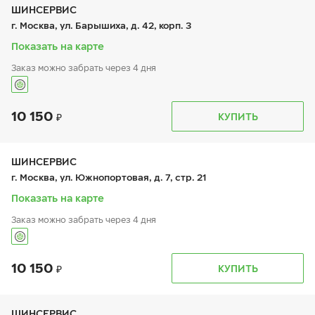
ШИНСЕРВИС
г. Москва, ул. Барышиха, д. 42, корп. 3
Показать на карте
Заказ можно забрать через 4 дня
10 150
График работы
Телефон
КУПИТЬ
пн:
9:00-21:00
+7 (800) 333-83-88
вт:
9:00-21:00
ср:
9:00-21:00
чт:
9:00-21:00
ШИНСЕРВИС
пт:
9:00-21:00
г. Москва, ул. Южнопортовая, д. 7, стр. 21
сб:
9:00-20:00
вс:
9:00-20:00
Показать на карте
Заказ можно забрать через 4 дня
10 150
График работы
Телефон
КУПИТЬ
пн:
9:00-21:00
+7 800 333-83-88
вт:
9:00-21:00
ср:
9:00-21:00
чт:
9:00-21:00
ШИНСЕРВИС