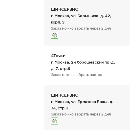
ШИНСЕРВИС
г. Москва, ул. Барышиха, д. 42,
корп. 3
Заказ можно забрать через 2 дня
График работы
Телефон
пн:
9:00-21:00
+7 (800) 333-83-88
4Точки
вт:
9:00-21:00
ср:
9:00-21:00
г. Москва, 2й Хорошевский пр-д,
чт:
9:00-21:00
д .7, стр.9
пт:
9:00-21:00
Заказ можно забрать завтра
сб:
9:00-20:00
вс:
9:00-20:00
График работы
Телефон
пн:
10:00-19:00
+7 (985) 997-59-63
ШИНСЕРВИС
вт:
10:00-19:00
ср:
10:00-19:00
г. Москва, ул. Ермакова Роща, д.
чт:
10:00-19:00
7А, стр.2
пт:
10:00-19:00
Заказ можно забрать через 2 дня
сб:
10:00-19:00
вс:
10:00-19:00