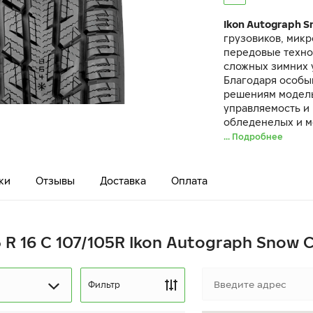
Ikon Autograph S
грузовиков, мик
передовые техно
сложных зимних 
Благодаря особы
решениям модель
управляемость и
обледенелых и м
... Подробнее
ки
Отзывы
Доставка
Оплата
5 R 16 C 107/105R Ikon Autograph Snow 
Фильтр