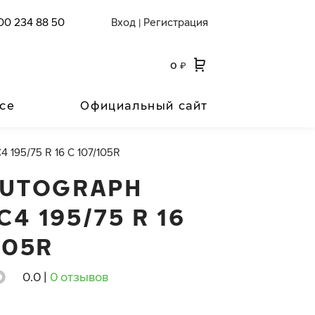
00 234 88 50
Вход
Регистрация
|
0
₽
се
Официальный сайт
4 195/75 R 16 C 107/105R
AUTOGRAPH
4 195/75 R 16
105R
0.0
|
0 отзывов