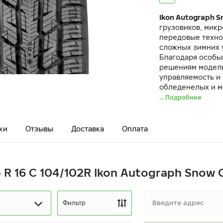
Ikon Autograph S
грузовиков, мик
передовые техно
сложных зимних 
Благодаря особы
решениям модель
управляемость и
обледенелых и м
... Подробнее
ки
Отзывы
Доставка
Оплата
5 R 16 C 104/102R Ikon Autograph Snow 
Фильтр