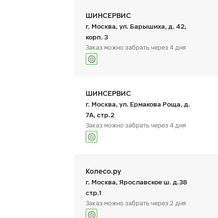
ШИНСЕРВИС
г. Москва, ул. Барышиха, д. 42,
корп. 3
Заказ можно забрать через 4 дня
График работы
Телефон
пн:
9:00-21:00
+7 (800) 333-83-88
ШИНСЕРВИС
вт:
9:00-21:00
ср:
9:00-21:00
г. Москва, ул. Ермакова Роща, д.
чт:
9:00-21:00
7А, стр.2
пт:
9:00-21:00
Заказ можно забрать через 4 дня
сб:
9:00-20:00
вс:
9:00-20:00
График работы
Телефон
пн:
9:00-21:00
+7 800 333-83-88
Колесо.ру
вт:
9:00-21:00
ср:
9:00-21:00
г. Москва, Ярославское ш. д.38
чт:
9:00-21:00
стр.1
пт:
9:00-21:00
Заказ можно забрать через 2 дня
сб:
9:00-20:00
вс:
9:00-20:00