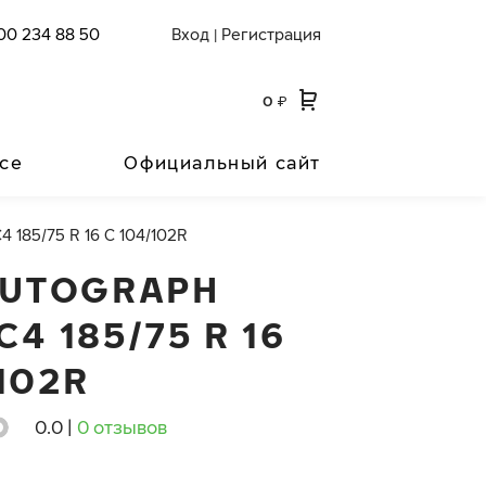
00 234 88 50
Вход
Регистрация
|
0
₽
се
Официальный сайт
4 185/75 R 16 C 104/102R
AUTOGRAPH
4 185/75 R 16
102R
0.0
|
0 отзывов