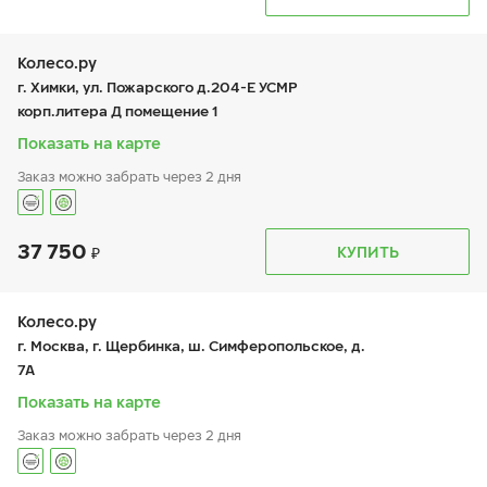
пн:
8:00-23:00
+7 (968) 533-33-22
вт:
8:00-23:00
8-800-1001-741
ср:
8:00-23:00
чт:
8:00-20:00
Колесо.ру
пт:
8:00-20:00
г. Химки, ул. Пожарского д.204-Е УСМР
сб:
8:00-20:00
корп.литера Д помещение 1
вс:
8:00-20:00
Показать на карте
Заказ можно забрать через 2 дня
37 750
График работы
Телефон
КУПИТЬ
пн:
9:00-19:00
+7 (495) 225-62-45
вт:
9:00-19:00
ср:
9:00-19:00
чт:
9:00-19:00
Колесо.ру
пт:
9:00-19:00
г. Москва, г. Щербинка, ш. Симферопольское, д.
сб:
9:00-18:00
7А
вс:
9:00-18:00
Шиномонтаж отсутствует
Показать на карте
Заказ можно забрать через 2 дня