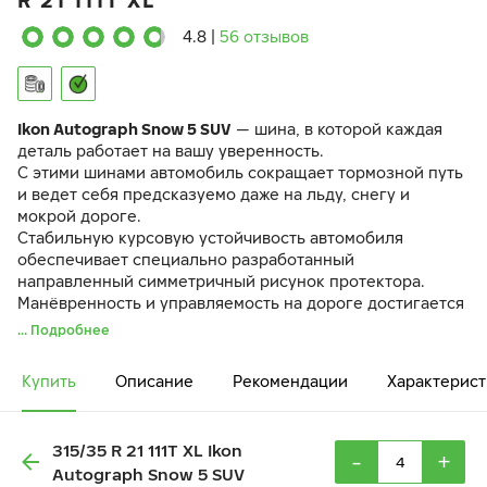
R 21 111T XL
4.8
|
56 отзывов
Ikon Autograph Snow 5 SUV
— шина, в которой каждая
деталь работает на вашу уверенность.
С этими шинами автомобиль сокращает тормозной путь
и ведет себя предсказуемо даже на льду, снегу и
мокрой дороге.
Стабильную курсовую устойчивость автомобиля
обеспечивает специально разработанный
направленный симметричный рисунок протектора.
Манёвренность и управляемость на дороге достигается
за счёт разнонаправленных 3D-ламелей
IceBlock
.
... Подробнее
Резиновая смесь
EcoTwist
и оптимизированный рисунок
протектора снижают вибрации и шум в салоне.
Купить
Описание
Рекомендации
Характерист
315/35 R 21 111T XL Ikon
-
+
Autograph Snow 5 SUV