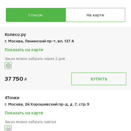
Список
На карте
Колесо.ру
г. Москва, Ленинский пр-т, вл. 137 А
Показать на карте
Заказ можно забрать через 2 дня
Ikon Autograph Ice 9 SUV
315/35 R 21 111T XL
37 750
График работы
Телефон
КУПИТЬ
пн:
9:00-21:00
+7 (499) 995-25-80
вт:
9:00-21:00
ср:
9:00-21:00
чт:
9:00-21:00
4Точки
пт:
9:00-21:00
33 750
₽
г. Москва, 2й Хорошевский пр-д, д .7, стр.9
от
сб:
9:00-21:00
вс:
9:00-21:00
Показать на карте
Заказ можно забрать завтра