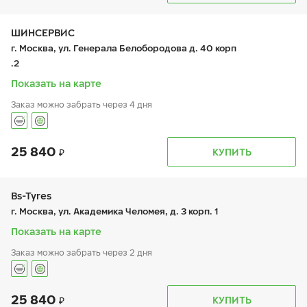
вт:
8:00-20:00
ср:
8:00-20:00
чт:
8:00-20:00
ШИНСЕРВИС
пт:
8:00-20:00
г. Москва, ул. Генерала Белобородова д. 40 корп
сб:
8:00-20:00
.2
вс:
8:00-20:00
Показать на карте
Заказ можно забрать через 4 дня
25 840
График работы
Телефон
КУПИТЬ
пн:
9:00-21:00
+7 800 333-83-88
вт:
9:00-21:00
ср:
9:00-21:00
чт:
9:00-21:00
Bs-Tyres
пт:
9:00-21:00
г. Москва, ул. Академика Челомея, д. 3 корп. 1
сб:
9:00-20:00
вс:
9:00-20:00
Показать на карте
Заказ можно забрать через 2 дня
25 840
График работы
Телефон
КУПИТЬ