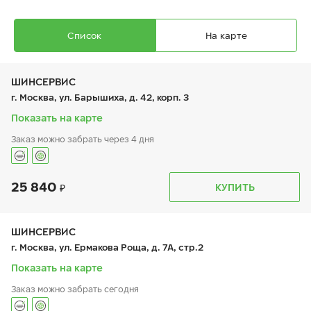
Список
На карте
ШИНСЕРВИС
г. Москва, ул. Барышиха, д. 42, корп. 3
Показать на карте
Заказ можно забрать через 4 дня
Ikon Autograph Ice 10 SUV
275/50 R 21 113T XL
25 840
График работы
Телефон
КУПИТЬ
пн:
9:00-21:00
+7 (800) 333-83-88
вт:
9:00-21:00
ср:
9:00-21:00
чт:
9:00-21:00
ШИНСЕРВИС
пт:
9:00-21:00
37 160
₽
г. Москва, ул. Ермакова Роща, д. 7А, стр.2
от
сб:
9:00-20:00
вс:
9:00-20:00
Показать на карте
Заказ можно забрать сегодня