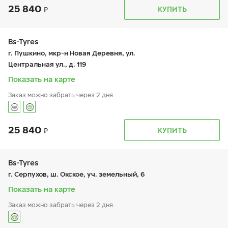
25 840
График работы
Телефон
КУПИТЬ
пн:
9:00-21:00
+7 800 333-83-88
вт:
9:00-21:00
ср:
9:00-21:00
чт:
9:00-21:00
Bs-Tyres
пт:
9:00-21:00
г. Пушкино, мкр-н Новая Деревня, ул.
сб:
9:00-20:00
Центральная ул., д. 119
вс:
9:00-20:00
Показать на карте
Заказ можно забрать через 2 дня
25 840
График работы
Телефон
КУПИТЬ
пн:
-
+7 (495) 320-44-50 (доб. 2701)
вт:
9:00-19:00
ср:
9:00-19:00
чт:
9:00-19:00
Bs-Tyres
пт:
9:00-19:00
г. Серпухов, ш. Окское, уч. земельный, 6
сб:
9:00-19:00
вс:
-
Показать на карте
Заказ можно забрать через 2 дня