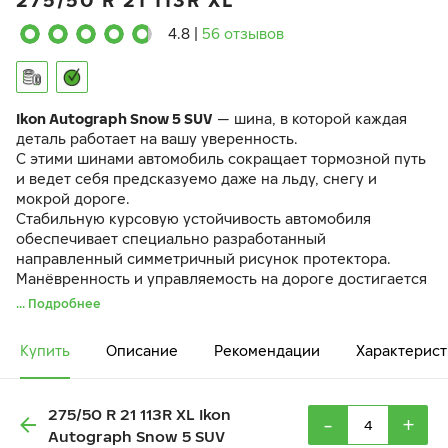
275/50 R 21 113R XL
4.8
|
56 отзывов
Ikon Autograph Snow 5 SUV
— шина, в которой каждая
деталь работает на вашу уверенность.
С этими шинами автомобиль сокращает тормозной путь
и ведет себя предсказуемо даже на льду, снегу и
мокрой дороге.
Стабильную курсовую устойчивость автомобиля
обеспечивает специально разработанный
направленный симметричный рисунок протектора.
Манёвренность и управляемость на дороге достигается
за счёт разнонаправленных 3D-ламелей
IceBlock
.
... Подробнее
Резиновая смесь
EcoTwist
и оптимизированный рисунок
протектора снижают вибрации и шум в салоне.
Купить
Описание
Рекомендации
Характерист
275/50 R 21 113R XL Ikon
-
+
Autograph Snow 5 SUV