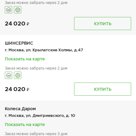
Заказ можно забрать через 2 дня
24 020
График работы
Телефон
КУПИТЬ
пн:
9:00-21:00
+7 (499) 733-71-50
вт:
9:00-21:00
ср:
9:00-21:00
чт:
9:00-21:00
ШИНСЕРВИС
пт:
9:00-21:00
г. Москва, ул. Крылатские Холмы, д.47
сб:
9:00-20:00
вс:
9:00-20:00
Показать на карте
Заказ можно забрать через 2 дня
24 020
График работы
Телефон
КУПИТЬ
пн:
9:00-21:00
+7 800 333-83-88
вт:
9:00-21:00
ср:
9:00-21:00
чт:
9:00-21:00
Колеса Даром
пт:
9:00-21:00
г. Москва, ул. Дмитриевского, д. 10
сб:
9:00-20:00
вс:
9:00-20:00
Показать на карте
Заказ можно забрать через 3 дня