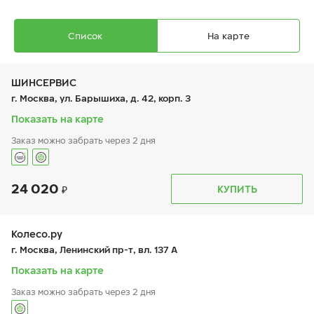
Список
На карте
ШИНСЕРВИС
г. Москва, ул. Барышиха, д. 42, корп. 3
Показать на карте
Заказ можно забрать через 2 дня
Ikon Autograph Ice 10 SUV
265/50 R 20 111T XL
24 020
График работы
Телефон
КУПИТЬ
пн:
9:00-21:00
+7 (800) 333-83-88
вт:
9:00-21:00
ср:
9:00-21:00
чт:
9:00-21:00
Колесо.ру
пт:
9:00-21:00
28 260
₽
г. Москва, Ленинский пр-т, вл. 137 А
от
сб:
9:00-20:00
вс:
9:00-20:00
Показать на карте
Заказ можно забрать через 2 дня