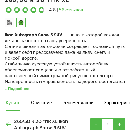
265/50 R 20 111R XL
4.8
|
56 отзывов
Ikon Autograph Snow 5 SUV
— шина, в которой каждая
деталь работает на вашу уверенность.
С этими шинами автомобиль сокращает тормозной путь
и ведет себя предсказуемо даже на льду, снегу и
мокрой дороге.
Стабильную курсовую устойчивость автомобиля
обеспечивает специально разработанный
направленный симметричный рисунок протектора.
Манёвренность и управляемость на дороге достигается
за счёт разнонаправленных 3D-ламелей
IceBlock
.
... Подробнее
Резиновая смесь
EcoTwist
и оптимизированный рисунок
протектора снижают вибрации и шум в салоне.
Купить
Описание
Рекомендации
Характерист
265/50 R 20 111R XL Ikon
-
+
Autograph Snow 5 SUV