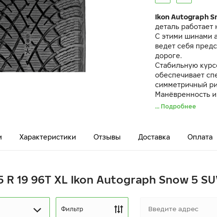
Ikon Autograph S
деталь работает 
С этими шинами 
ведет себя предс
дороге.
Стабильную курс
обеспечивает сп
симметричный ри
Манёвренность и
за счёт разнона
... Подробнее
Резиновая смесь
протектора сниж
и
Характеристики
Отзывы
Доставка
Оплата
5 R 19 96T XL Ikon Autograph Snow 5 SU
Фильтр