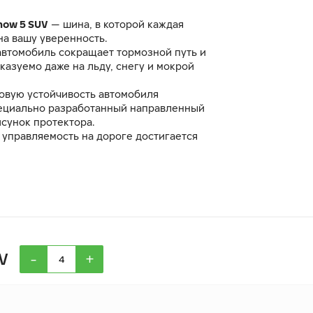
now 5 SUV
— шина, в которой каждая
на вашу уверенность.
автомобиль сокращает тормозной путь и
казуемо даже на льду, снегу и мокрой
овую устойчивость автомобиля
ециально разработанный направленный
сунок протектора.
 управляемость на дороге достигается
правленных 3D-ламелей
IceBlock
.
EcoTwist
и оптимизированный рисунок
ают вибрации и шум в салоне.
-
+
V