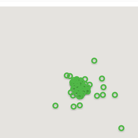
aracter Snow 2
n RS2)
19 96T XL
700
₽
КУПИТЬ