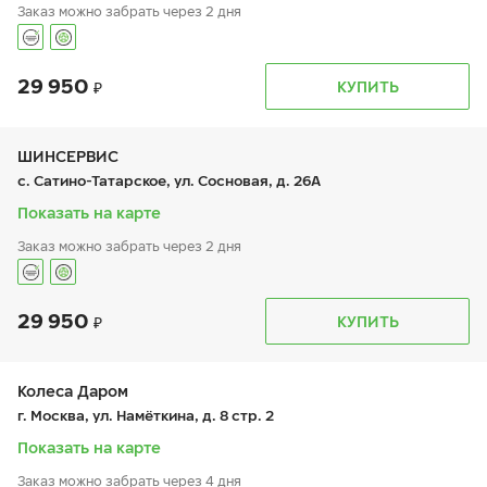
Заказ можно забрать через 2 дня
29 950
График работы
Телефон
КУПИТЬ
пн:
9:00-21:00
+7 (496) 753-33-00
вт:
9:00-21:00
ср:
9:00-21:00
чт:
9:00-21:00
ШИНСЕРВИС
пт:
9:00-21:00
с. Сатино-Татарское, ул. Сосновая, д. 26А
сб:
9:00-20:00
вс:
9:00-19:00
Показать на карте
Заказ можно забрать через 2 дня
пос. Курилово
29 950
КУПИТЬ
График работы
Телефон
пн:
9:00-21:00
+7 800 333-83-88
вт:
9:00-21:00
ср:
9:00-21:00
Колеса Даром
чт:
9:00-21:00
г. Москва, ул. Намёткина, д. 8 стр. 2
пт:
9:00-21:00
сб:
9:00-20:00
Показать на карте
вс:
9:00-20:00
Заказ можно забрать через 4 дня