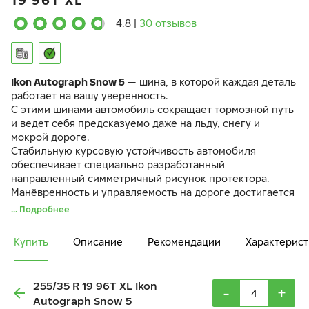
19 96T XL
4.8
|
30 отзывов
Ikon Autograph Snow 5
— шина, в которой каждая деталь
работает на вашу уверенность.
С этими шинами автомобиль сокращает тормозной путь
и ведет себя предсказуемо даже на льду, снегу и
мокрой дороге.
Стабильную курсовую устойчивость автомобиля
обеспечивает специально разработанный
направленный симметричный рисунок протектора.
Манёвренность и управляемость на дороге достигается
за счёт разнонаправленных 3D-ламелей
IceBlock
.
... Подробнее
Резиновая смесь
EcoTwist
и оптимизированный рисунок
протектора снижают вибрации и шум в салоне.
Купить
Описание
Рекомендации
Характерист
255/35 R 19 96T XL Ikon
-
+
Autograph Snow 5