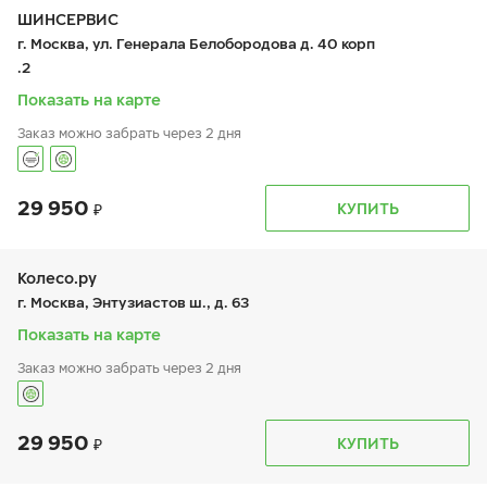
чт:
9:00-19:00
ШИНСЕРВИС
пт:
9:00-19:00
г. Москва, ул. Генерала Белобородова д. 40 корп
сб:
9:00-18:00
.2
вс:
9:00-18:00
Шиномонтаж отсутствует
Показать на карте
Заказ можно забрать через 2 дня
29 950
График работы
Телефон
КУПИТЬ
пн:
9:00-21:00
+7 800 333-83-88
вт:
9:00-21:00
ср:
9:00-21:00
чт:
9:00-21:00
Колесо.ру
пт:
9:00-21:00
г. Москва, Энтузиастов ш., д. 63
сб:
9:00-20:00
вс:
9:00-20:00
Показать на карте
Заказ можно забрать через 2 дня
29 950
График работы
Телефон
КУПИТЬ
пн:
9:00-21:00
+7 (499) 308-59-93
вт:
9:00-21:00