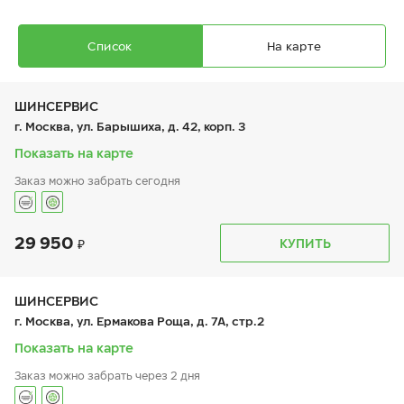
Список
На карте
ШИНСЕРВИС
г. Москва, ул. Барышиха, д. 42, корп. 3
Показать на карте
Заказ можно забрать сегодня
Ikon Autograph Ice 10
255/35 R 19 96T XL
29 950
График работы
Телефон
КУПИТЬ
пн:
9:00-21:00
+7 (800) 333-83-88
вт:
9:00-21:00
ср:
9:00-21:00
чт:
9:00-21:00
ШИНСЕРВИС
пт:
9:00-21:00
30 940
₽
г. Москва, ул. Ермакова Роща, д. 7А, стр.2
от
сб:
9:00-20:00
вс:
9:00-20:00
Показать на карте
Заказ можно забрать через 2 дня