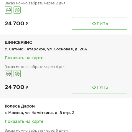
Заказ можно забрать через 2 дня
24 700
График работы
Телефон
КУПИТЬ
пн:
9:00-21:00
+7 (496) 753-33-00
вт:
9:00-21:00
ср:
9:00-21:00
чт:
9:00-21:00
ШИНСЕРВИС
пт:
9:00-21:00
с. Сатино-Татарское, ул. Сосновая, д. 26А
сб:
9:00-20:00
вс:
9:00-19:00
Показать на карте
Заказ можно забрать через 4 дня
пос. Курилово
24 700
КУПИТЬ
График работы
Телефон
пн:
9:00-21:00
+7 800 333-83-88
вт:
9:00-21:00
ср:
9:00-21:00
Колеса Даром
чт:
9:00-21:00
г. Москва, ул. Намёткина, д. 8 стр. 2
пт:
9:00-21:00
сб:
9:00-20:00
Показать на карте
вс:
9:00-20:00
Заказ можно забрать через 6 дней