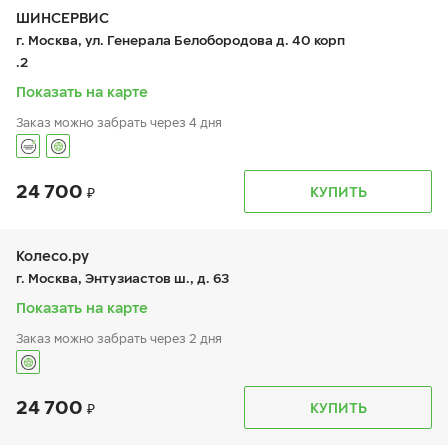
чт:
9:00-19:00
ШИНСЕРВИС
пт:
9:00-19:00
г. Москва, ул. Генерала Белобородова д. 40 корп
сб:
9:00-18:00
.2
вс:
9:00-18:00
Шиномонтаж отсутствует
Показать на карте
Заказ можно забрать через 4 дня
24 700
График работы
Телефон
КУПИТЬ
пн:
9:00-21:00
+7 800 333-83-88
вт:
9:00-21:00
ср:
9:00-21:00
чт:
9:00-21:00
Колесо.ру
пт:
9:00-21:00
г. Москва, Энтузиастов ш., д. 63
сб:
9:00-20:00
вс:
9:00-20:00
Показать на карте
Заказ можно забрать через 2 дня
24 700
График работы
Телефон
КУПИТЬ
пн:
9:00-21:00
+7 (499) 308-59-93
вт:
9:00-21:00