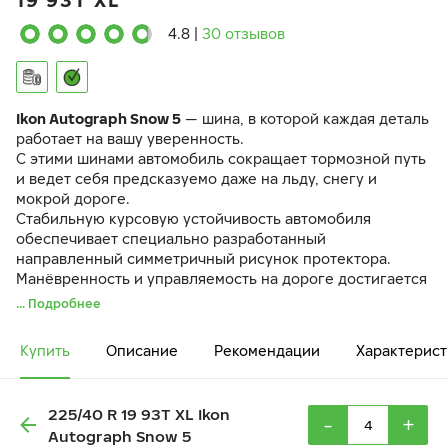
19 93T XL
4.8
|
30 отзывов
Ikon Autograph Snow 5
— шина, в которой каждая деталь
работает на вашу уверенность.
С этими шинами автомобиль сокращает тормозной путь
и ведет себя предсказуемо даже на льду, снегу и
мокрой дороге.
Стабильную курсовую устойчивость автомобиля
обеспечивает специально разработанный
направленный симметричный рисунок протектора.
Манёвренность и управляемость на дороге достигается
за счёт разнонаправленных 3D-ламелей
IceBlock
.
... Подробнее
Резиновая смесь
EcoTwist
и оптимизированный рисунок
протектора снижают вибрации и шум в салоне.
Купить
Описание
Рекомендации
Характерист
225/40 R 19 93T XL Ikon
-
+
Autograph Snow 5