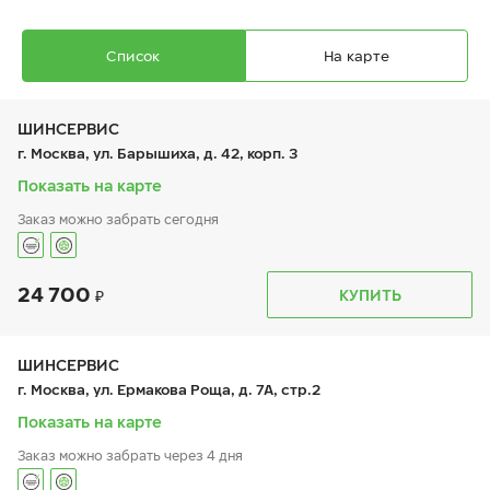
Список
На карте
ШИНСЕРВИС
г. Москва, ул. Барышиха, д. 42, корп. 3
Показать на карте
Заказ можно забрать сегодня
Ikon Autograph Ice 10
225/40 R 19 93T XL
24 700
График работы
Телефон
КУПИТЬ
пн:
9:00-21:00
+7 (800) 333-83-88
вт:
9:00-21:00
ср:
9:00-21:00
чт:
9:00-21:00
ШИНСЕРВИС
пт:
9:00-21:00
24 420
₽
г. Москва, ул. Ермакова Роща, д. 7А, стр.2
от
сб:
9:00-20:00
вс:
9:00-20:00
Показать на карте
Заказ можно забрать через 4 дня