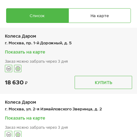
Список
На карте
Колеса Даром
г. Москва, пр. 1-й Дорожный, д. 5
Показать на карте
Заказ можно забрать через 3 дня
Ikon Autograph Ice 10
205/55 R 17 95T XL
18 630
График работы
Телефон
КУПИТЬ
пн:
9:00-19:00
+7 (800) 250-98-60
вт:
9:00-19:00
ср:
9:00-19:00
чт:
9:00-19:00
Колеса Даром
пт:
9:00-19:00
20 670
₽
г. Москва, ул. 2-я Измайловского Зверинца, д. 2
от
сб:
9:00-19:00
вс:
9:00-19:00
Показать на карте
Заказ можно забрать через 3 дня