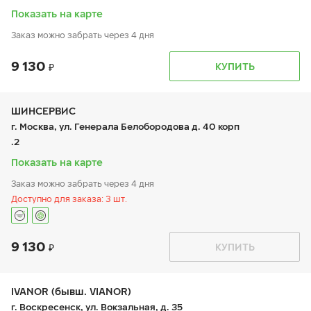
вс:
10:00-18:00
Показать на карте
Заказ можно забрать через 4 дня
9 130
График работы
Телефон
КУПИТЬ
пн:
9:00-19:00
+7 (495) 320-44-50 (доб. 3801)
вт:
9:00-19:00
ср:
9:00-19:00
чт:
9:00-19:00
ШИНСЕРВИС
пт:
9:00-19:00
г. Москва, ул. Генерала Белобородова д. 40 корп
сб:
9:00-19:00
.2
вс:
9:00-19:00
Показать на карте
Заказ можно забрать через 4 дня
Доступно для заказа: 3 шт.
9 130
График работы
Телефон
КУПИТЬ
пн:
9:00-21:00
+7 800 333-83-88
вт:
9:00-21:00
ср:
9:00-21:00
чт:
9:00-21:00
IVANOR (бывш. VIANOR)
пт:
9:00-21:00
г. Воскресенск, ул. Вокзальная, д. 35