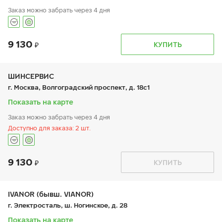
Заказ можно забрать через 4 дня
9 130
График работы
Телефон
КУПИТЬ
пн:
9:00-19:00
+7 (495) 320-44-50 (доб. 3301)
вт:
9:00-19:00
ср:
9:00-19:00
чт:
9:00-19:00
ШИНСЕРВИС
пт:
9:00-19:00
г. Москва, Волгоградский проспект, д. 18с1
сб:
-
вс:
-
Показать на карте
Заказ можно забрать через 4 дня
Доступно для заказа: 2 шт.
9 130
График работы
Телефон
КУПИТЬ
пн:
9:00-20:00
+7 (800) 333-83-88
вт:
9:00-20:00
ср:
9:00-20:00
чт:
9:00-20:00
IVANOR (бывш. VIANOR)
пт:
9:00-20:00
г. Электросталь, ш. Ногинское, д. 28
сб:
10:00-18:00
вс:
10:00-18:00
Показать на карте