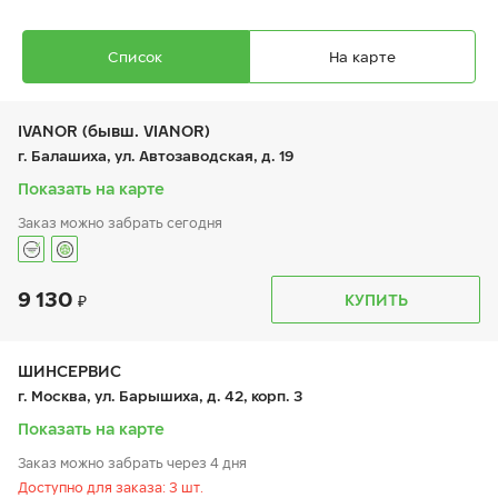
Список
На карте
IVANOR (бывш. VIANOR)
г. Балашиха, ул. Автозаводская, д. 19
Показать на карте
Заказ можно забрать сегодня
9 130
График работы
Телефон
КУПИТЬ
пн:
9:00-21:00
+7 (495) 212-16-06
вт:
9:00-21:00
+7 (495) 215-01-05
ср:
9:00-21:00
чт:
9:00-21:00
ШИНСЕРВИС
пт:
9:00-21:00
г. Москва, ул. Барышиха, д. 42, корп. 3
сб:
9:00-21:00
вс:
9:00-21:00
Показать на карте
Заказ можно забрать через 4 дня
Доступно для заказа: 3 шт.