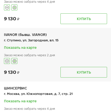
Заказ можно забрать через 4 дня
9 130
График работы
Телефон
КУПИТЬ
пн:
9:00-19:00
+7 (495) 320-44-50 (доб. 3501)
вт:
9:00-19:00
ср:
9:00-19:00
чт:
9:00-19:00
IVANOR (бывш. VIANOR)
пт:
9:00-19:00
г. Ступино, ул. Загородная, вл. 15
сб:
9:00-19:00
вс:
9:00-19:00
Показать на карте
Заказ можно забрать через 2 дня
9 130
График работы
Телефон
КУПИТЬ
пн:
9:00-21:00
+7 (495) 212-16-06
вт:
9:00-21:00
ср:
9:00-21:00
чт:
9:00-21:00
ШИНСЕРВИС
пт:
9:00-21:00
г. Москва, ул. Южнопортовая, д. 7, стр. 21
сб:
9:00-21:00
вс:
9:00-21:00
Показать на карте
Заказ можно забрать через 4 дня