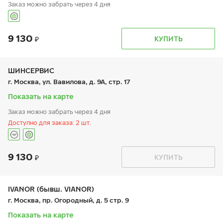
Заказ можно забрать через 4 дня
9 130
График работы
Телефон
КУПИТЬ
пн:
9:00-19:00
+7 (495) 320-44-50 (доб. 4001)
вт:
9:00-19:00
ср:
9:00-19:00
чт:
9:00-19:00
ШИНСЕРВИС
пт:
9:00-19:00
г. Москва, ул. Вавилова, д. 9А, стр. 17
сб:
9:00-19:00
вс:
9:00-19:00
Показать на карте
Заказ можно забрать через 4 дня
Доступно для заказа: 2 шт.
9 130
График работы
Телефон
КУПИТЬ
пн:
9:00-21:00
+7 800 333-83-88
вт:
9:00-21:00
ср:
9:00-21:00
чт:
9:00-21:00
IVANOR (бывш. VIANOR)
пт:
9:00-21:00
г. Москва, пр. Огородный, д. 5 стр. 9
сб:
9:00-20:00
вс:
9:00-20:00
Показать на карте