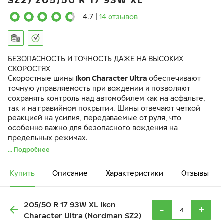
SZ2) 205/50 R 17 93W XL
4.7
|
14 отзывов
БЕЗОПАСНОСТЬ И ТОЧНОСТЬ ДАЖЕ НА ВЫСОКИХ
СКОРОСТЯХ
Скоростные шины
Ikon Character Ultra
обеспечивают
точную управляемость при вождении и позволяют
сохранять контроль над автомобилем как на асфальте,
так и на гравийном покрытии. Шины отвечают четкой
реакцией на усилия, передаваемые от руля, что
особенно важно для безопасного вождения на
предельных режимах.
Прочность конструкции шины Character Ultra
... Подробнее
достигается благодаря усиленному брекеру и
двухслойному каркасу из высокопрочной стальной
Купить
Описание
Характеристики
Отзывы
проволоки, которая имеет высокий предел прочности
на разрыв.
205/50 R 17 93W XL Ikon
-
+
Character Ultra (Nordman SZ2)