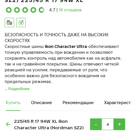
SZ2) 225/45 R 17 94W XL
4.7
|
14 отзывов
БЕЗОПАСНОСТЬ И ТОЧНОСТЬ ДАЖЕ НА ВЫСОКИХ
СКОРОСТЯХ
Скоростные шины
Ikon Character Ultra
обеспечивают
точную управляемость при вождении и позволяют
сохранять контроль над автомобилем как на асфальте,
так и на гравийном покрытии. Шины отвечают четкой
реакцией на усилия, передаваемые от руля, что
особенно важно для безопасного вождения на
предельных режимах.
Прочность конструкции шины Character Ultra
... Подробнее
достигается благодаря усиленному брекеру и
двухслойному каркасу из высокопрочной стальной
Купить
Описание
Рекомендации
Характерист
проволоки, которая имеет высокий предел прочности
на разрыв.
225/45 R 17 94W XL Ikon
-
+
Character Ultra (Nordman SZ2)