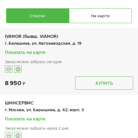
Список
На карте
IVANOR (бывш. VIANOR)
г. Балашиха, ул. Автозаводская, д. 19
Показать на карте
Заказ можно забрать сегодня
Ikon Autograph Ultra 2
225/45 ZR 17 94Y XL
8 950
График работы
Телефон
КУПИТЬ
пн:
9:00-21:00
+7 (495) 212-16-06
вт:
9:00-21:00
+7 (495) 215-01-05
ср:
9:00-21:00
чт:
9:00-21:00
ШИНСЕРВИС
пт:
9:00-21:00
8 770
₽
г. Москва, ул. Барышиха, д. 42, корп. 3
от
сб:
9:00-21:00
вс:
9:00-21:00
Показать на карте
Заказ можно забрать через 2 дня