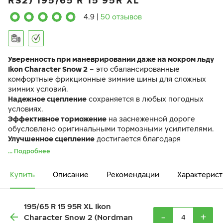
RS2) 195/65 R 15 95R XL
4.9
|
50 отзывов
Уверенность при маневрировании даже на мокром льду
Ikon Character Snow 2
– это сбалансированные
комфортные фрикционные зимние шины для сложных
зимних условий.
Надежное сцепление
сохраняется в любых погодных
условиях.
Эффективное торможение
на заснеженной дороге
обусловлено оригинальными тормозными усилителями.
Улучшенное сцепление
достигается благодаря
увеличению площади пятна контакта за счет плотной
... Подробнее
сетки клинообразных ламелей.
Шина Ikon Character Snow 2 идентична по своим
Купить
Описание
Рекомендации
Характерист
характеристикам ранее выпускавшейся шине Ikon
Nordman RS2.
195/65 R 15 95R XL Ikon
-
+
Character Snow 2 (Nordman