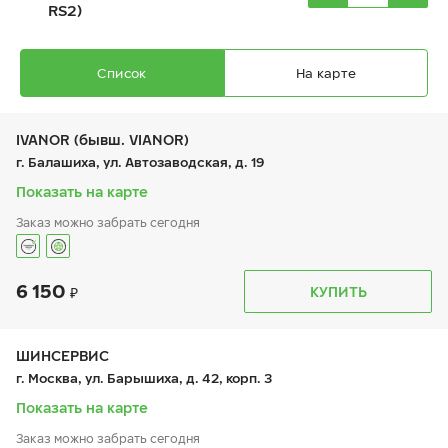
RS2)
Список
На карте
IVANOR (бывш. VIANOR)
г. Балашиха, ул. Автозаводская, д. 19
Показать на карте
Ikon Autograph Ice 9
Заказ можно забрать сегодня
195/65 R 15 95T XL
6 150
График работы
Телефон
КУПИТЬ
пн:
9:00-21:00
+7 (495) 212-16-06
вт:
9:00-21:00
+7 (495) 215-01-05
ср:
9:00-21:00
8 680
₽
чт:
9:00-21:00
ШИНСЕРВИС
от
пт:
9:00-21:00
г. Москва, ул. Барышиха, д. 42, корп. 3
сб:
9:00-21:00
вс:
9:00-21:00
Показать на карте
Заказ можно забрать сегодня