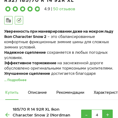
RS2) 185/70 R 14 92R XL
4.9
|
50 отзывов
Уверенность при маневрировании даже на мокром льду
Ikon Character Snow 2
– это сбалансированные
комфортные фрикционные зимние шины для сложных
зимних условий.
Надежное сцепление
сохраняется в любых погодных
условиях.
Эффективное торможение
на заснеженной дороге
обусловлено оригинальными тормозными усилителями.
Улучшенное сцепление
достигается благодаря
увеличению площади пятна контакта за счет плотной
... Подробнее
сетки клинообразных ламелей.
Шина Ikon Character Snow 2 идентична по своим
Купить
Описание
Рекомендации
Характерист
характеристикам ранее выпускавшейся шине Ikon
Nordman RS2.
185/70 R 14 92R XL Ikon
-
+
Character Snow 2 (Nordman