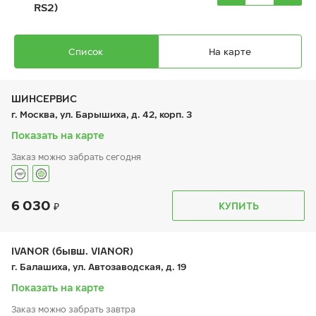
RS2)
Список
На карте
ШИНСЕРВИС
г. Москва, ул. Барышиха, д. 42, корп. 3
Показать на карте
Ikon Character Ice 8 (Nordman 8)
Заказ можно забрать сегодня
185/70 R 14 92T XL
6 030
График работы
Телефон
КУПИТЬ
пн:
9:00-21:00
+7 (800) 333-83-88
вт:
9:00-21:00
ср:
9:00-21:00
7 540
₽
чт:
9:00-21:00
IVANOR (бывш. VIANOR)
от
пт:
9:00-21:00
г. Балашиха, ул. Автозаводская, д. 19
сб:
9:00-20:00
вс:
9:00-20:00
Показать на карте
Заказ можно забрать завтра