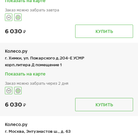
Показать на карте
Заказ можно забрать завтра
6 030
График работы
Телефон
КУПИТЬ
пн:
8:00-20:00
+7 (925) 777-70-17
вт:
8:00-20:00
ср:
8:00-20:00
чт:
8:00-20:00
Колесо.ру
пт:
8:00-20:00
г. Химки, ул. Пожарского д.204-Е УСМР
сб:
8:00-20:00
корп.литера Д помещение 1
вс:
8:00-20:00
Показать на карте
Заказ можно забрать через 2 дня
6 030
График работы
Телефон
КУПИТЬ
пн:
9:00-19:00
+7 (495) 225-62-45
вт:
9:00-19:00
ср:
9:00-19:00
чт:
9:00-19:00
Колесо.ру
пт:
9:00-19:00
г. Москва, Энтузиастов ш., д. 63
сб:
9:00-18:00