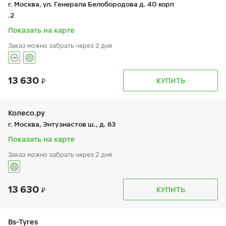
г. Москва, ул. Генерала Белобородова д. 40 корп
сб:
9:00-18:00
.2
вс:
9:00-18:00
Шиномонтаж отсутствует
Показать на карте
Заказ можно забрать через 2 дня
13 630
График работы
Телефон
КУПИТЬ
пн:
9:00-21:00
+7 800 333-83-88
вт:
9:00-21:00
ср:
9:00-21:00
чт:
9:00-21:00
Колесо.ру
пт:
9:00-21:00
г. Москва, Энтузиастов ш., д. 63
сб:
9:00-20:00
вс:
9:00-20:00
Показать на карте
Заказ можно забрать через 2 дня
13 630
График работы
Телефон
КУПИТЬ
пн:
9:00-21:00
+7 (499) 308-59-93
вт:
9:00-21:00
ср:
9:00-21:00
чт:
9:00-21:00
Bs-Tyres