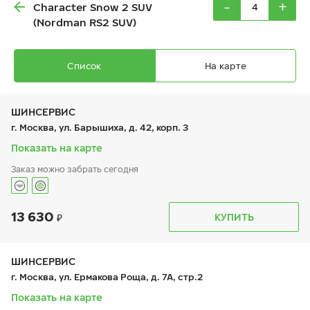
-
+
Character Snow 2 SUV
(Nordman RS2 SUV)
Список
На карте
ШИНСЕРВИС
г. Москва, ул. Барышиха, д. 42, корп. 3
Показать на карте
Ikon Autograph Ice 9 SUV
Заказ можно забрать сегодня
245/65 R 17 111T XL
13 630
График работы
Телефон
КУПИТЬ
пн:
9:00-21:00
+7 (800) 333-83-88
вт:
9:00-21:00
ср:
9:00-21:00
21 060
₽
чт:
9:00-21:00
ШИНСЕРВИС
от
пт:
9:00-21:00
г. Москва, ул. Ермакова Роща, д. 7А, стр.2
сб:
9:00-20:00
вс:
9:00-20:00
Показать на карте