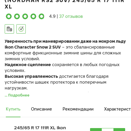
(NORDMAN RS2 SUV) 245/65 R 17 111R
XL
4.9
|
37 отзывов
Уверенность при маневрировании даже на мокром льду
Ikon Character Snow 2 SUV
– это сбалансированные
комфортные фрикционные зимние шины для сложных
зимних условий.
Надежное сцепление
сохраняется в любых погодных
условиях.
Высокая управляемость
достигается благодаря
устойчивости шашек протектора к поперечным
нагрузкам.
Снижение риска аквапланирования
обеспечивается за
... Подробнее
счет эффективной работы ламелей-насосов.
Шина Ikon Character Snow 2 SUV идентична по своим
Купить
Описание
Рекомендации
Характерист
характеристикам ранее выпускавшейся шине Ikon
Nordman RS2 SUV.
245/65 R 17 111R XL Ikon