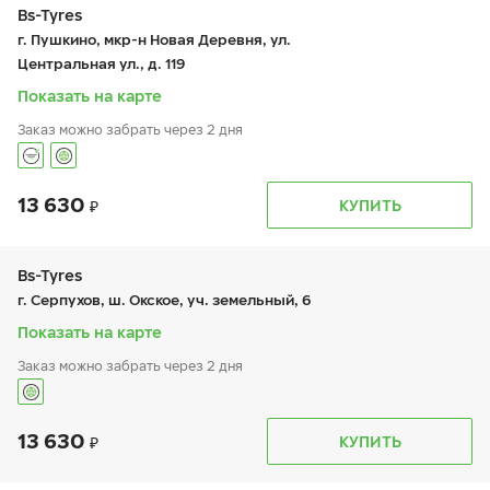
чт:
9:00-21:00
Bs-Tyres
пт:
9:00-21:00
г. Пушкино, мкр-н Новая Деревня, ул.
сб:
9:00-21:00
Центральная ул., д. 119
вс:
9:00-21:00
Показать на карте
Заказ можно забрать через 2 дня
13 630
График работы
Телефон
КУПИТЬ
пн:
-
+7 (495) 320-44-50 (доб. 2701)
вт:
9:00-19:00
ср:
9:00-19:00
чт:
9:00-19:00
Bs-Tyres
пт:
9:00-19:00
г. Серпухов, ш. Окское, уч. земельный, 6
сб:
9:00-19:00
вс:
-
Показать на карте
Заказ можно забрать через 2 дня
13 630
График работы
Телефон
КУПИТЬ
пн:
9:00-19:00
+7 (495) 320-44-50 (доб. 3701)
вт:
9:00-19:00