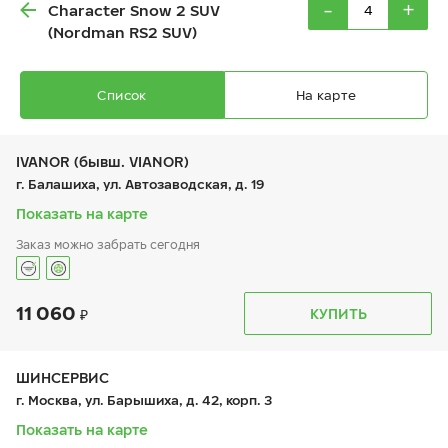
-
+
Character Snow 2 SUV
(Nordman RS2 SUV)
Список
На карте
IVANOR (бывш. VIANOR)
г. Балашиха, ул. Автозаводская, д. 19
Показать на карте
Ikon Autograph Ice 10 SUV
Заказ можно забрать сегодня
235/60 R 18 107T XL
11 060
График работы
Телефон
КУПИТЬ
пн:
9:00-21:00
+7 (495) 212-16-06
вт:
9:00-21:00
+7 (495) 215-01-05
ср:
9:00-21:00
22 360
₽
чт:
9:00-21:00
ШИНСЕРВИС
от
пт:
9:00-21:00
г. Москва, ул. Барышиха, д. 42, корп. 3
сб:
9:00-21:00
вс:
9:00-21:00
Показать на карте