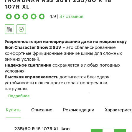
(NORDMAN RS2 SUV) 235/60 R 18
107R XL
4.9
|
37 отзывов
Уверенность при маневрировании даже на мокром льду
Ikon Character Snow 2 SUV
– это сбалансированные
комфортные фрикционные зимние шины для сложных
зимних условий.
Надежное сцепление
сохраняется в любых погодных
условиях.
Высокая управляемость
достигается благодаря
устойчивости шашек протектора к поперечным
нагрузкам.
Снижение риска аквапланирования
обеспечивается за
... Подробнее
счет эффективной работы ламелей-насосов.
Шина Ikon Character Snow 2 SUV идентична по своим
Купить
Описание
Рекомендации
Характерист
характеристикам ранее выпускавшейся шине Ikon
Nordman RS2 SUV.
235/60 R 18 107R XL Ikon