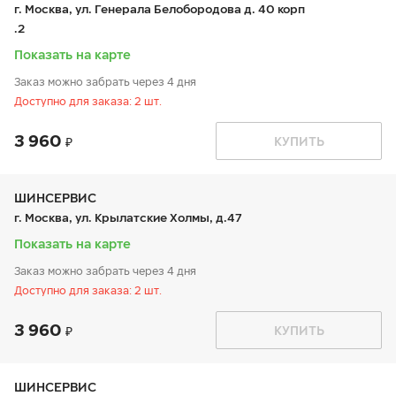
пт:
9:00-20:00
г. Москва, ул. Генерала Белобородова д. 40 корп
сб:
9:00-20:00
.2
вс:
9:00-20:00
Показать на карте
Заказ можно забрать через 4 дня
Доступно для заказа: 2 шт.
3 960
График работы
Телефон
КУПИТЬ
пн:
9:00-21:00
+7 800 333-83-88
вт:
9:00-21:00
ср:
9:00-21:00
чт:
9:00-21:00
ШИНСЕРВИС
пт:
9:00-21:00
г. Москва, ул. Крылатские Холмы, д.47
сб:
9:00-20:00
вс:
9:00-20:00
Показать на карте
Заказ можно забрать через 4 дня
Доступно для заказа: 2 шт.
3 960
График работы
Телефон
КУПИТЬ
пн:
9:00-21:00
+7 800 333-83-88
вт:
9:00-21:00
ср:
9:00-21:00
чт:
9:00-21:00
ШИНСЕРВИС