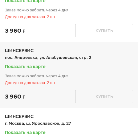
Показать на карте
Заказ можно забрать через 4 дня
Доступно для заказа: 2 шт.
3 960
График работы
Телефон
КУПИТЬ
пн:
9:00-21:00
+7 800 333-83-88
вт:
9:00-21:00
ср:
9:00-21:00
чт:
9:00-21:00
ШИНСЕРВИС
пт:
9:00-21:00
пос. Андреевка, ул. Алабушевская, стр. 2
сб:
9:00-20:00
вс:
9:00-20:00
Показать на карте
Заказ можно забрать через 4 дня
Доступно для заказа: 2 шт.
3 960
График работы
Телефон
КУПИТЬ
пн:
9:00-21:00
+7 800 333-83-88
вт:
9:00-21:00
ср:
9:00-21:00
чт:
9:00-21:00
ШИНСЕРВИС
пт:
9:00-21:00
г. Москва, ш. Ярославское, д. 27
сб:
9:00-20:00
вс:
9:00-20:00
Показать на карте