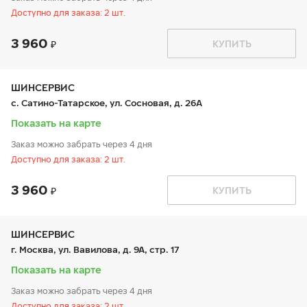
Доступно для заказа: 2 шт.
3 960
График работы
Телефон
КУПИТЬ
пн:
9:00-21:00
+7 800 333-83-88
вт:
9:00-21:00
ср:
9:00-21:00
чт:
9:00-21:00
ШИНСЕРВИС
пт:
9:00-21:00
с. Сатино-Татарское, ул. Сосновая, д. 26А
сб:
9:00-20:00
вс:
9:00-20:00
Показать на карте
Заказ можно забрать через 4 дня
Доступно для заказа: 2 шт.
пос. Курилово
3 960
КУПИТЬ
График работы
Телефон
пн:
9:00-21:00
+7 800 333-83-88
вт:
9:00-21:00
ср:
9:00-21:00
ШИНСЕРВИС
чт:
9:00-21:00
г. Москва, ул. Вавилова, д. 9А, стр. 17
пт:
9:00-21:00
сб:
9:00-20:00
Показать на карте
вс:
9:00-20:00
Заказ можно забрать через 4 дня
Доступно для заказа: 2 шт.