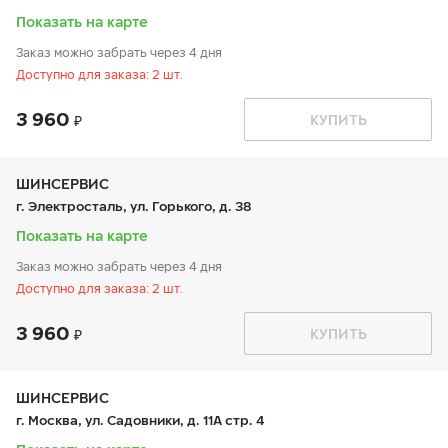
вс:
9:00-20:00
Показать на карте
Заказ можно забрать через 4 дня
Доступно для заказа: 2 шт.
3 960
График работы
Телефон
КУПИТЬ
пн:
9:00-21:00
+7 800 333-83-88
вт:
9:00-21:00
ср:
9:00-21:00
чт:
9:00-21:00
ШИНСЕРВИС
пт:
9:00-21:00
г. Электросталь, ул. Горького, д. 38
сб:
9:00-20:00
вс:
9:00-20:00
Показать на карте
Заказ можно забрать через 4 дня
Доступно для заказа: 2 шт.
3 960
График работы
Телефон
КУПИТЬ
пн:
9:00-21:00
+7 800 333-83-88
вт:
9:00-21:00
ср:
9:00-21:00
чт:
9:00-21:00
ШИНСЕРВИС
пт:
9:00-21:00
г. Москва, ул. Садовники, д. 11А стр. 4
сб:
9:00-20:00
вс:
9:00-20:00