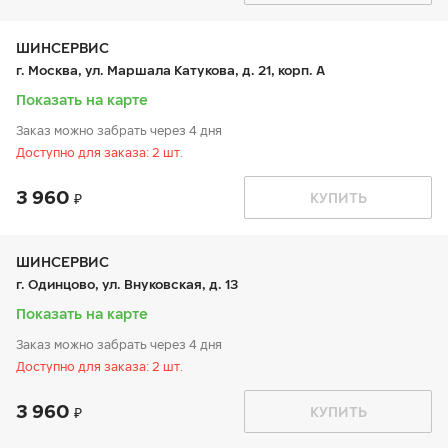
вт:
9:00-21:00
ср:
9:00-21:00
чт:
9:00-21:00
ШИНСЕРВИС
пт:
9:00-21:00
г. Москва, ул. Маршала Катукова, д. 21, корп. А
сб:
9:00-20:00
вс:
9:00-20:00
Показать на карте
Заказ можно забрать через 4 дня
Доступно для заказа: 2 шт.
3 960
График работы
Телефон
КУПИТЬ
пн:
9:00-21:00
+7 (800) 333-83-88
вт:
9:00-21:00
ср:
9:00-21:00
чт:
9:00-21:00
ШИНСЕРВИС
пт:
9:00-21:00
г. Одинцово, ул. Внуковская, д. 13
сб:
9:00-21:00
вс:
9:00-21:00
Показать на карте
Заказ можно забрать через 4 дня
Доступно для заказа: 2 шт.
3 960
График работы
Телефон
КУПИТЬ
пн:
9:00-21:00
+7 800 333-83-88
вт:
9:00-21:00