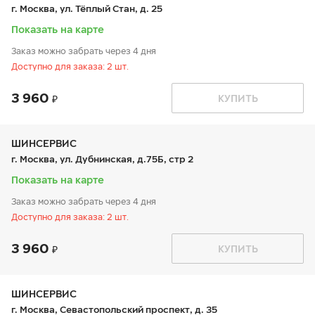
пт:
9:00-21:00
г. Москва, ул. Тёплый Стан, д. 25
сб:
9:00-20:00
вс:
9:00-20:00
Показать на карте
Заказ можно забрать через 4 дня
Доступно для заказа: 2 шт.
3 960
График работы
Телефон
КУПИТЬ
пн:
9:00-21:00
+7 (800) 333-83-88
вт:
9:00-21:00
ср:
9:00-21:00
чт:
9:00-21:00
ШИНСЕРВИС
пт:
9:00-21:00
г. Москва, ул. Дубнинская, д.75Б, стр 2
сб:
9:00-21:00
вс:
9:00-21:00
Показать на карте
Заказ можно забрать через 4 дня
Доступно для заказа: 2 шт.
3 960
График работы
Телефон
КУПИТЬ
пн:
9:00-21:00
+7 800 333-83-88
вт:
9:00-21:00
ср:
9:00-21:00
чт:
9:00-21:00
ШИНСЕРВИС
пт:
9:00-21:00
г. Москва, Севастопольский проспект, д. 35
сб:
9:00-20:00