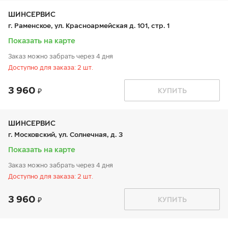
ср:
9:00-21:00
чт:
9:00-21:00
ШИНСЕРВИС
пт:
9:00-21:00
г. Раменское, ул. Красноармейская д. 101, стр. 1
сб:
9:00-20:00
вс:
9:00-20:00
Показать на карте
Заказ можно забрать через 4 дня
Доступно для заказа: 2 шт.
3 960
График работы
Телефон
КУПИТЬ
пн:
9:00-21:00
+7 (495) 135-44-03
вт:
9:00-21:00
ср:
9:00-21:00
чт:
9:00-21:00
ШИНСЕРВИС
пт:
9:00-21:00
г. Московский, ул. Солнечная, д. 3
сб:
9:00-20:00
вс:
9:00-20:00
Показать на карте
Заказ можно забрать через 4 дня
Доступно для заказа: 2 шт.
3 960
График работы
Телефон
КУПИТЬ
пн:
9:00-21:00
+7 800 333-83-88
вт:
9:00-21:00
ср:
9:00-21:00