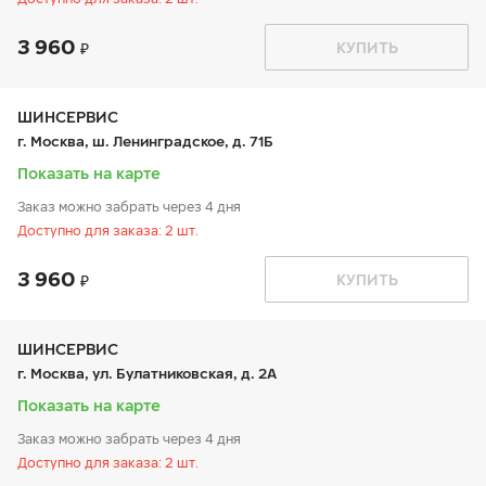
3 960
График работы
Телефон
КУПИТЬ
пн:
9:00-21:00
+7 800 333-83-88
вт:
9:00-21:00
ср:
9:00-21:00
чт:
9:00-21:00
ШИНСЕРВИС
пт:
9:00-21:00
г. Москва, ш. Ленинградское, д. 71Б
сб:
9:00-20:00
вс:
9:00-20:00
Показать на карте
Заказ можно забрать через 4 дня
Доступно для заказа: 2 шт.
3 960
График работы
Телефон
КУПИТЬ
пн:
9:00-21:00
+7 800 333-83-88
вт:
9:00-21:00
ср:
9:00-21:00
чт:
9:00-21:00
ШИНСЕРВИС
пт:
9:00-21:00
г. Москва, ул. Булатниковская, д. 2А
сб:
9:00-20:00
вс:
9:00-20:00
Показать на карте
Заказ можно забрать через 4 дня
Доступно для заказа: 2 шт.