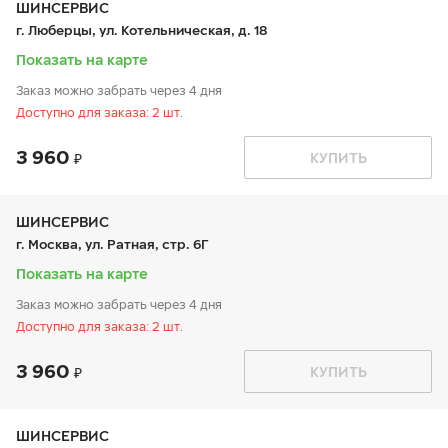
чт:
9:00-21:00
ШИНСЕРВИС
пт:
9:00-21:00
г. Люберцы, ул. Котельническая, д. 18
сб:
9:00-20:00
вс:
9:00-20:00
Показать на карте
Заказ можно забрать через 4 дня
Доступно для заказа: 2 шт.
3 960
График работы
Телефон
КУПИТЬ
пн:
9:00-21:00
+7 800 333-83-88
вт:
9:00-21:00
ср:
9:00-21:00
чт:
9:00-21:00
ШИНСЕРВИС
пт:
9:00-21:00
г. Москва, ул. Ратная, стр. 6Г
сб:
9:00-20:00
вс:
9:00-20:00
Показать на карте
Заказ можно забрать через 4 дня
Доступно для заказа: 2 шт.
3 960
График работы
Телефон
КУПИТЬ
пн:
9:00-20:00
+7 800 333-83-88
вт:
9:00-20:00
ср:
9:00-20:00
чт:
9:00-20:00
ШИНСЕРВИС