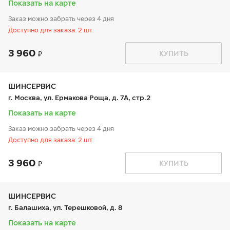
Показать на карте
Заказ можно забрать через 4 дня
Доступно для заказа: 2 шт.
3 960
График работы
Телефон
КУПИТЬ
пн:
9:00-21:00
+7 800 333-83-88
вт:
9:00-21:00
ср:
9:00-21:00
чт:
9:00-21:00
ШИНСЕРВИС
пт:
9:00-21:00
г. Москва, ул. Ермакова Роща, д. 7А, стр.2
сб:
9:00-20:00
вс:
9:00-20:00
Показать на карте
Заказ можно забрать через 4 дня
Доступно для заказа: 2 шт.
3 960
График работы
Телефон
КУПИТЬ
пн:
9:00-21:00
+7 800 333-83-88
вт:
9:00-21:00
ср:
9:00-21:00
чт:
9:00-21:00
ШИНСЕРВИС
пт:
9:00-21:00
г. Балашиха, ул. Терешковой, д. 8
сб:
9:00-20:00
вс:
9:00-20:00
Показать на карте