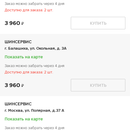
Заказ можно забрать через 4 дня
Доступно для заказа: 2 шт.
3 960
График работы
Телефон
КУПИТЬ
пн:
9:00-21:00
+7 800 333-83-88
вт:
9:00-21:00
ср:
9:00-21:00
чт:
9:00-21:00
ШИНСЕРВИС
пт:
9:00-21:00
г. Балашиха, ул. Окольная, д. 3А
сб:
9:00-20:00
вс:
9:00-20:00
Показать на карте
Заказ можно забрать через 4 дня
Доступно для заказа: 2 шт.
3 960
График работы
Телефон
КУПИТЬ
пн:
9:00-21:00
+7 800 333-83-88
вт:
9:00-21:00
ср:
9:00-21:00
чт:
9:00-21:00
ШИНСЕРВИС
пт:
9:00-21:00
г. Москва, ул. Полярная, д.37 А
сб:
9:00-20:00
вс:
9:00-20:00
Показать на карте
Заказ можно забрать через 4 дня