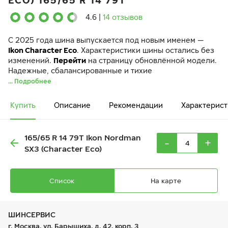
ECO) 165/65 R 14 79T
4.6
|
14 отзывов
C 2025 года шина выпускается под новым именем —
Ikon Character Eco
. Характеристики шины остались без
изменений.
Перейти
на страницу обновлённой модели.
Надежные, сбалансированные и тихие
... Подробнее
Купить
Описание
Рекомендации
Характерист
165/65 R 14 79T Ikon Nordman
-
+
SX3 (Character Eco)
Список
На карте
ШИНСЕРВИС
г. Москва, ул. Барышиха, д. 42, корп. 3