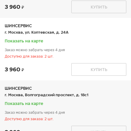
3 960
График работы
Телефон
КУПИТЬ
пн:
9:00-21:00
+7 800 333-83-88
вт:
9:00-21:00
ср:
9:00-21:00
чт:
9:00-21:00
ШИНСЕРВИС
пт:
9:00-21:00
г. Москва, ул. Коптевская, д. 24А
сб:
9:00-20:00
вс:
9:00-20:00
Показать на карте
Заказ можно забрать через 4 дня
Доступно для заказа: 2 шт.
3 960
График работы
Телефон
КУПИТЬ
пн:
9:00-21:00
+7 800 333-83-88
вт:
9:00-21:00
ср:
9:00-21:00
чт:
9:00-21:00
ШИНСЕРВИС
пт:
9:00-21:00
г. Москва, Волгоградский проспект, д. 18с1
сб:
9:00-20:00
вс:
9:00-20:00
Показать на карте
Заказ можно забрать через 4 дня
Доступно для заказа: 2 шт.