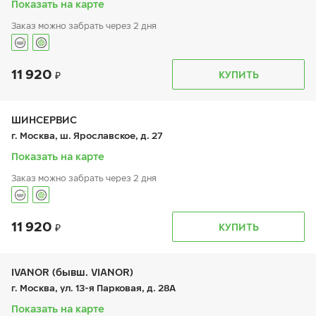
Показать на карте
Шиномонтаж отсутствует
Заказ можно забрать через 2 дня
11 920
График работы
Телефон
КУПИТЬ
пн:
9:00-21:00
+7 800 333-83-88
вт:
9:00-21:00
ср:
9:00-21:00
чт:
9:00-21:00
ШИНСЕРВИС
пт:
9:00-21:00
г. Москва, ш. Ярославское, д. 27
сб:
9:00-20:00
вс:
9:00-20:00
Показать на карте
Заказ можно забрать через 2 дня
11 920
График работы
Телефон
КУПИТЬ
пн:
9:00-21:00
+7 800 333-83-88
вт:
9:00-21:00
ср:
9:00-21:00
чт:
9:00-21:00
IVANOR (бывш. VIANOR)
пт:
9:00-21:00
г. Москва, ул. 13-я Парковая, д. 28А
сб:
9:00-20:00
вс:
9:00-20:00
Показать на карте