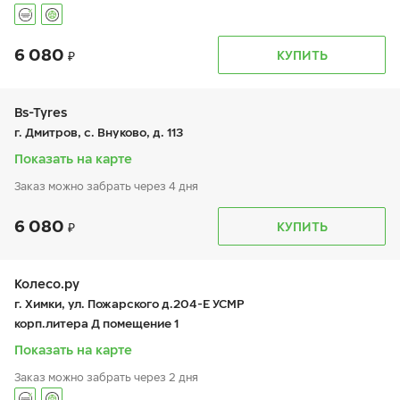
6 080
График работы
Телефон
КУПИТЬ
пн:
9:00-21:00
+7 (495 )544-02-02
вт:
9:00-21:00
ср:
9:00-21:00
чт:
9:00-21:00
Bs-Tyres
пт:
9:00-21:00
г. Дмитров, с. Внуково, д. 113
сб:
9:00-21:00
вс:
9:00-21:00
Показать на карте
Заказ можно забрать через 4 дня
6 080
График работы
Телефон
КУПИТЬ
пн:
9:00-19:00
+7 (495) 320-44-50 (доб. 3801)
вт:
9:00-19:00
ср:
9:00-19:00
чт:
9:00-19:00
Колесо.ру
пт:
9:00-19:00
г. Химки, ул. Пожарского д.204-Е УСМР
сб:
9:00-19:00
корп.литера Д помещение 1
вс:
9:00-19:00
Показать на карте
Заказ можно забрать через 2 дня