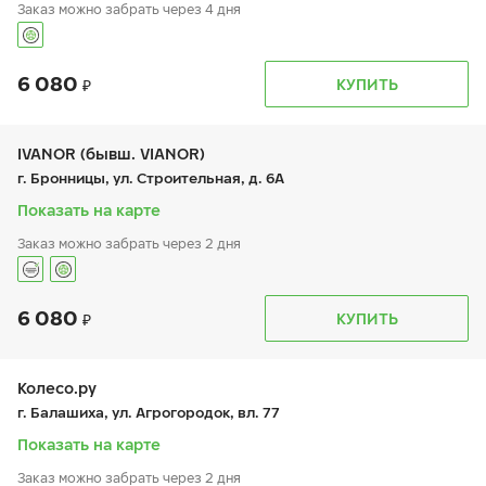
Заказ можно забрать через 4 дня
6 080
График работы
Телефон
КУПИТЬ
пн:
9:00-19:00
+7 (495) 320-44-50 (доб. 3701)
вт:
9:00-19:00
ср:
9:00-19:00
чт:
9:00-19:00
IVANOR (бывш. VIANOR)
пт:
9:00-19:00
г. Бронницы, ул. Строительная, д. 6А
сб:
9:00-19:00
вс:
-
Показать на карте
Заказ можно забрать через 2 дня
6 080
График работы
Телефон
КУПИТЬ
пн:
9:00-20:00
+7 (495) 212-16-06
вт:
9:00-20:00
+7 (926) 388-67-57
ср:
9:00-20:00
чт:
9:00-20:00
Колесо.ру
пт:
9:00-20:00
г. Балашиха, ул. Агрогородок, вл. 77
сб:
10:00-18:00
вс:
10:00-18:00
Показать на карте
Заказ можно забрать через 2 дня