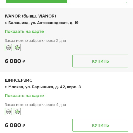
IVANOR (бывш. VIANOR)
г. Балашиха, ул. Автозаводская, д. 19
Показать на карте
Заказ можно забрать через 2 дня
Ikon Autograph Eco 3
195/50 R 15 82V
6 080
График работы
Телефон
КУПИТЬ
пн:
9:00-21:00
+7 (495) 212-16-06
вт:
9:00-21:00
+7 (495) 215-01-05
ср:
9:00-21:00
чт:
9:00-21:00
ШИНСЕРВИС
пт:
9:00-21:00
5 380
₽
г. Москва, ул. Барышиха, д. 42, корп. 3
от
сб:
9:00-21:00
вс:
9:00-21:00
Показать на карте
Заказ можно забрать через 4 дня
6 080
График работы
Телефон
КУПИТЬ
пн:
9:00-21:00
+7 (800) 333-83-88