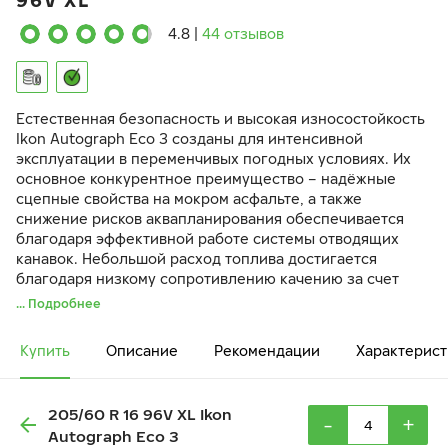
96V XL
4.8
|
44 отзывов
Естественная безопасность и высокая износостойкость
Ikon Autograph Eco 3 созданы для интенсивной
эксплуатации в переменчивых погодных условиях. Их
основное конкурентное преимущество – надёжные
сцепные свойства на мокром асфальте, а также
снижение рисков аквапланирования обеспечивается
благодаря эффективной работе системы отводящих
канавок. Небольшой расход топлива достигается
благодаря низкому сопротивлению качению за счет
специальной резиновой смеси шины — прочной и
... Подробнее
одновременно эластичной.
Купить
Описание
Рекомендации
Характерист
205/60 R 16 96V XL Ikon
-
+
Autograph Eco 3