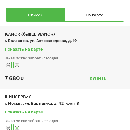
Список
На карте
IVANOR (бывш. VIANOR)
г. Балашиха, ул. Автозаводская, д. 19
Показать на карте
Заказ можно забрать сегодня
Ikon Autograph Aqua 3
205/60 R 16 96W XL
7 680
График работы
Телефон
КУПИТЬ
пн:
9:00-21:00
+7 (495) 212-16-06
вт:
9:00-21:00
+7 (495) 215-01-05
ср:
9:00-21:00
чт:
9:00-21:00
ШИНСЕРВИС
пт:
9:00-21:00
9 210
₽
г. Москва, ул. Барышиха, д. 42, корп. 3
от
сб:
9:00-21:00
вс:
9:00-21:00
Показать на карте
Заказ можно забрать сегодня