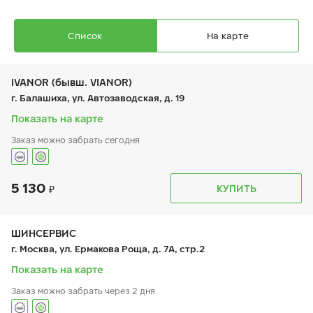
Список
На карте
IVANOR (бывш. VIANOR)
г. Балашиха, ул. Автозаводская, д. 19
Показать на карте
Заказ можно забрать сегодня
Ikon Character Eco (Nordman SX3)
175/65 R 14 82T
5 130
График работы
Телефон
КУПИТЬ
пн:
9:00-21:00
+7 (495) 212-16-06
вт:
9:00-21:00
+7 (495) 215-01-05
ср:
9:00-21:00
чт:
9:00-21:00
ШИНСЕРВИС
пт:
9:00-21:00
4 460
₽
г. Москва, ул. Ермакова Роща, д. 7А, стр.2
от
сб:
9:00-21:00
вс:
9:00-21:00
Показать на карте
Заказ можно забрать через 2 дня