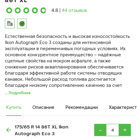
86T XL
4.8
|
44 отзывов
Естественная безопасность и высокая износостойкость
Ikon Autograph Eco 3 созданы для интенсивной
эксплуатации в переменчивых погодных условиях. Их
основное конкурентное преимущество – надёжные
сцепные свойства на мокром асфальте, а также
снижение рисков аквапланирования обеспечивается
благодаря эффективной работе системы отводящих
канавок. Небольшой расход топлива достигается
благодаря низкому сопротивлению качению за счет
специальной резиновой смеси шины — прочной и
... Подробнее
одновременно эластичной.
Купить
Описание
Рекомендации
Характерист
175/65 R 14 86T XL Ikon
-
+
Autograph Eco 3