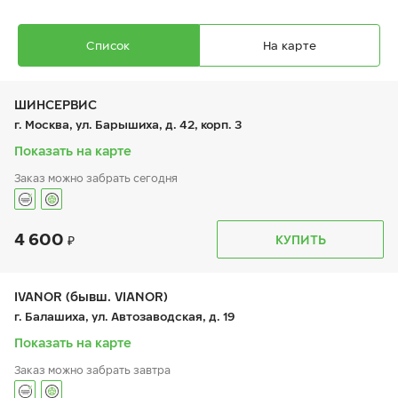
Список
На карте
ШИНСЕРВИС
г. Москва, ул. Барышиха, д. 42, корп. 3
Показать на карте
Заказ можно забрать сегодня
4 600
График работы
Телефон
КУПИТЬ
пн:
9:00-21:00
+7 (800) 333-83-88
вт:
9:00-21:00
ср:
9:00-21:00
чт:
9:00-21:00
IVANOR (бывш. VIANOR)
пт:
9:00-21:00
г. Балашиха, ул. Автозаводская, д. 19
сб:
9:00-20:00
вс:
9:00-20:00
Показать на карте
Заказ можно забрать завтра