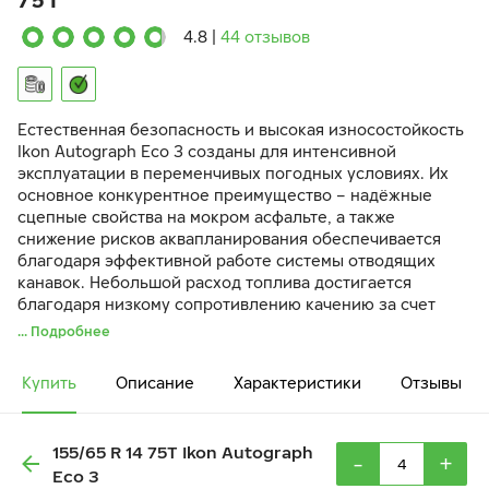
75T
4.8
|
44 отзывов
Естественная безопасность и высокая износостойкость
Ikon Autograph Eco 3 созданы для интенсивной
эксплуатации в переменчивых погодных условиях. Их
основное конкурентное преимущество – надёжные
сцепные свойства на мокром асфальте, а также
снижение рисков аквапланирования обеспечивается
благодаря эффективной работе системы отводящих
канавок. Небольшой расход топлива достигается
благодаря низкому сопротивлению качению за счет
специальной резиновой смеси шины — прочной и
... Подробнее
одновременно эластичной.
Купить
Описание
Характеристики
Отзывы
155/65 R 14 75T Ikon Autograph
-
+
Eco 3