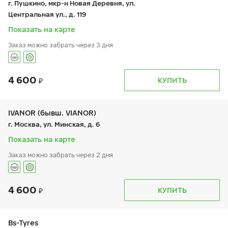
г. Пушкино, мкр-н Новая Деревня, ул.
сб:
9:00-21:00
Центральная ул., д. 119
вс:
9:00-21:00
Показать на карте
Заказ можно забрать через 3 дня
4 600
График работы
Телефон
КУПИТЬ
пн:
-
+7 (495) 320-44-50 (доб. 2701)
вт:
9:00-19:00
ср:
9:00-19:00
чт:
9:00-19:00
IVANOR (бывш. VIANOR)
пт:
9:00-19:00
г. Москва, ул. Минская, д. 6
сб:
9:00-19:00
вс:
-
Показать на карте
Заказ можно забрать через 2 дня
4 600
График работы
Телефон
КУПИТЬ
пн:
9:00-21:00
+7 (495) 212-16-06
вт:
9:00-21:00
+7 (495) 971-25-48
ср:
9:00-21:00
чт:
9:00-21:00
Bs-Tyres