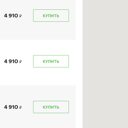
4 910
КУПИТЬ
Ikon Character Eco
(Nordman SX3)
175/70 R 13 82T
4 910
КУПИТЬ
4 130
₽
от
КУПИТЬ
4 910
КУПИТЬ