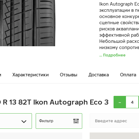
Ikon Autograph E
эксплуатации в 
основное конкур
сцепные свойства
рисков акваплан
эффективной раб
Небольшой расхо
низкому сопроти
резиновой смеси
... Подробнее
эластичной.
и
Характеристики
Отзывы
Доставка
Оплата
-
 R 13 82T Ikon Autograph Eco 3
Фильтр