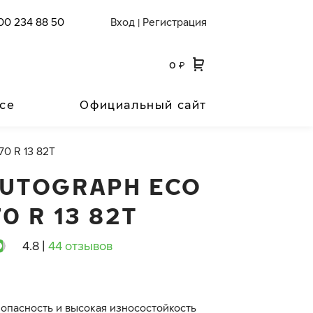
00 234 88 50
Вход
Регистрация
|
0
₽
се
Официальный сайт
70 R 13 82T
AUTOGRAPH ECO
70 R 13 82T
4.8
|
44 отзывов
зопасность и высокая износостойкость