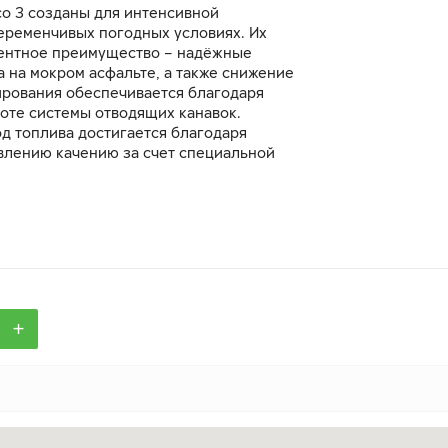
co 3 созданы для интенсивной
переменчивых погодных условиях. Их
ентное преимущество – надёжные
 на мокром асфальте, а также снижение
ирования обеспечивается благодаря
оте системы отводящих канавок.
д топлива достигается благодаря
влению качению за счет специальной
 шины — прочной и одновременно
+