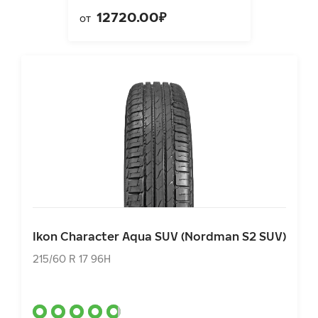
12720.00₽
от
Ikon Character Aqua SUV (Nordman S2 SUV)
215/60 R 17 96H
Ikon Character Aqua SUV (Nordman S2 SUV)
10440.00₽
от
215/60 R 17 96H