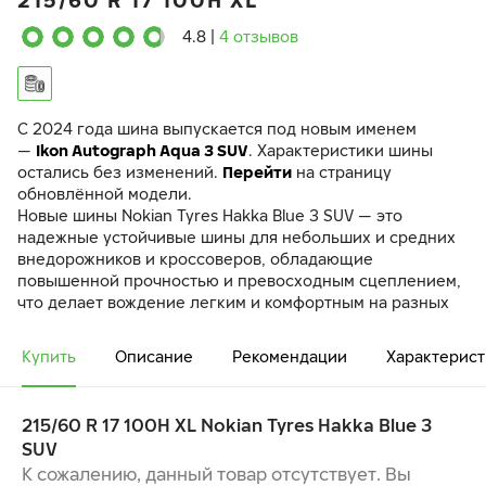
215/60 R 17 100H XL
4.8
|
4 отзывов
C 2024 года шина выпускается под новым именем
—
Ikon Autograph Aqua 3 SUV
. Характеристики шины
остались без изменений.
Перейти
на страницу
обновлённой модели.
Новые шины Nokian Tyres Hakka Blue 3 SUV — это
надежные устойчивые шины для небольших и средних
внедорожников и кроссоверов, обладающие
повышенной прочностью и превосходным сцеплением,
что делает вождение легким и комфортным на разных
дорожных покрытиях и в дождливую погоду.
Стабильные шины в условиях городского трафика, на
Купить
Описание
Рекомендации
Характерист
гравийных дорогах и скоростных магистралях.
Шины семейства Hakka Blue 3 специально созданы для
регионов с переменчивыми погодными условиями и
215/60 R 17 100H XL Nokian Tyres Hakka Blue 3
обладают наилучшим возможным рейтингом А по
SUV
сцеплению с мокрой дорогой (по евромаркировке).
К сожалению, данный товар отсутствует. Вы