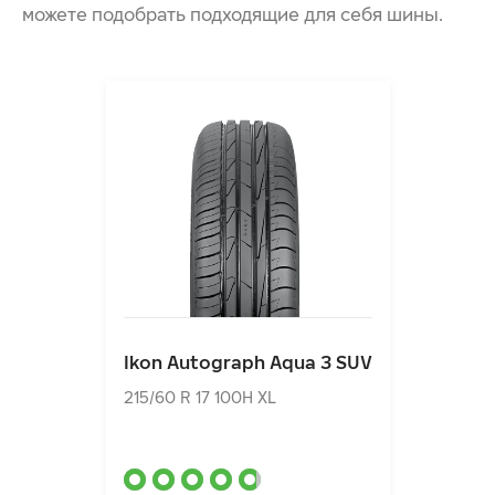
АККУРАТНО И ТОЧНО ОСТАНАВЛИВАЮТСЯ НА
можете подобрать подходящие для себя шины.
МОКРОЙ ДОРОГЕ И ЭФФЕКТИВНО
ПРЕДОТВРАЩАЮТ АКВАПЛАНИРОВАНИЕ
ОБЕСПЕЧИВАЮТ СТАБИЛЬНОСТЬ И КОМФОРТНУЮ
УПРАВЛЯЕМОСТЬ
НАДЕЖНЫЕ НА ДОРОГАХ И БЕЗДОРОЖЬЕ
Ikon Autograph Aqua 3 SUV
215/60 R 17 100H XL
Ikon Autograph Aqua 3 SUV
12720.00₽
от
215/60 R 17 100H XL