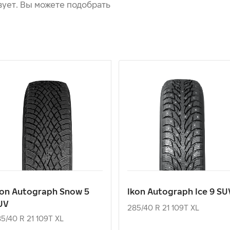
вует. Вы можете подобрать
kon Autograph Snow 5
Ikon Autograph Ice 9 SU
UV
285/40 R 21 109T XL
5/40 R 21 109T XL
32 260
₽
33 100
₽
т
от
kon Autograph Snow 5
Ikon Autograph Ice 9 SU
UV
КУПИТЬ
КУПИТЬ
285/40 R 21 109T XL
5/40 R 21 109T XL