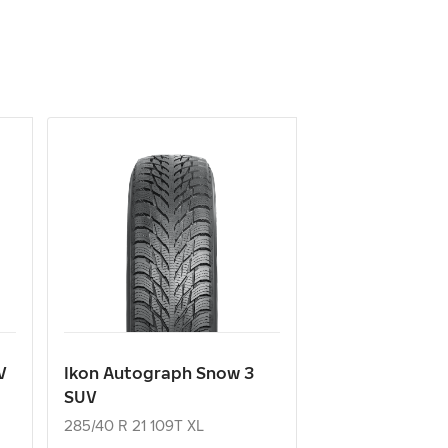
V
Ikon Autograph Snow 3
SUV
285/40 R 21 109T XL
29 430
₽
от
V
Ikon Autograph Snow 3
SUV
КУПИТЬ
285/40 R 21 109T XL