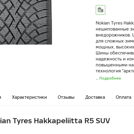
Nokian Tyres Hak
нешипованные зи
внедорожников. Ш
для сложных зим
мощных, высоких
Шины обеспечива
надежность и изн
повышенными наг
технология "аркт
лучшие в своем 
... Подробнее
льду. Арамид в б
повышенную проч
и
Характеристики
Отзывы
Доставка
Оплата
ian Tyres Hakkapeliitta R5 SUV