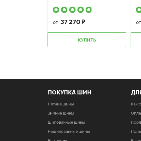
37 270
₽
от
о
КУПИТЬ
ПОКУПКА ШИН
ДЛ
Летние шины
Как 
Зимние шины
Опла
Шипованные шины
Поря
Нешипованные шины
Поль
Все шины
Расш