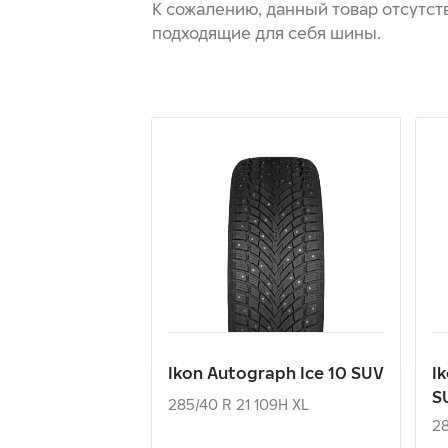
К сожалению, данный товар отсутст
подходящие для себя шины.
Ikon Autograph Ice 10 SUV
I
S
285/40 R 21 109H XL
28
37 270
₽
от
о
Ikon Autograph Ice 10 SUV
I
S
КУПИТЬ
285/40 R 21 109H XL
28