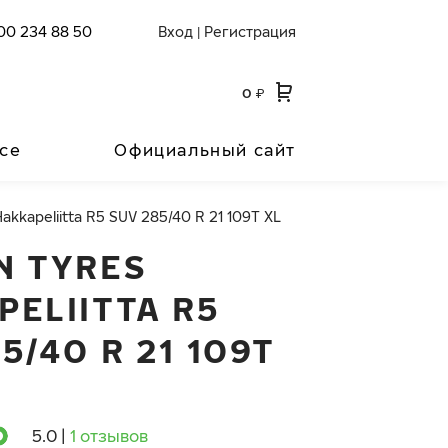
00 234 88 50
Вход
Регистрация
|
0
₽
се
Официальный сайт
Hakkapeliitta R5 SUV 285/40 R 21 109T XL
N TYRES
PELIITTA R5
5/40 R 21 109T
5.0
|
1 отзывов