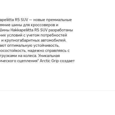
kapeliitta R5 SUV — новые премиальные
мние шины для кроссоверов и
ины Hakkapeliitta R5 SUV разработаны
них условий с учетом потребностей
 и крупногабаритных автомобилей.
ют оптимальную устойчивость,
осостойкость, надежно справляясь с
рузками на колеса. Уникальная
ического сцепления" Arctic Grip создает
классе характеристики поведения на
оковинах шины гарантирует
ность и устойчивость к проколам.