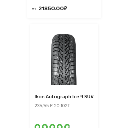
21850.00₽
от
Ikon Autograph Ice 9 SUV
235/55 R 20 102T
Ikon Autograph Ice 9 SUV
21870.00₽
от
235/55 R 20 102T