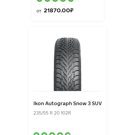
21870.00₽
от
Ikon Autograph Snow 3 SUV
235/55 R 20 102R
Ikon Autograph Snow 3 SUV
19940.00₽
от
235/55 R 20 102R