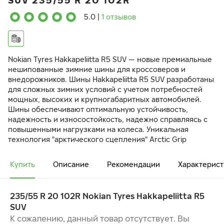
SUV 235/55 R 20 102R
5.0
|
1 отзывов
Nokian Tyres Hakkapeliitta R5 SUV — новые премиальные
нешипованные зимние шины для кроссоверов и
внедорожников. Шины Hakkapeliitta R5 SUV разработаны
для сложных зимних условий с учетом потребностей
мощных, высоких и крупногабаритных автомобилей.
Шины обеспечивают оптимальную устойчивость,
надежность и износостойкость, надежно справляясь с
повышенными нагрузками на колеса. Уникальная
технология "арктического сцепления" Arctic Grip
создает лучшие в своем классе характеристики
поведения на льду. Арамид в боковинах шины
Купить
Описание
Рекомендации
Характерист
гарантирует повышенную прочность и устойчивость к
проколам.
235/55 R 20 102R Nokian Tyres Hakkapeliitta R5
БЕЗУПРЕЧНОЕ ЗИМНЕЕ СЦЕПЛЕНИЕ И
SUV
СБАЛАНСИРОВАННАЯ УПРАВЛЯЕМОСТЬ
ПОВЫШЕННАЯ УСТОЙЧИВОСТЬ И МАКСИМАЛЬНЫЙ
К сожалению, данный товар отсутствует. Вы