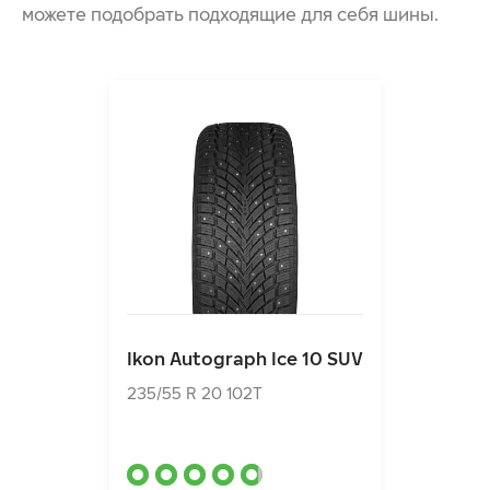
КОМФОРТ ВОЖДЕНИЯ
можете подобрать подходящие для себя шины.
НИЗКОЕ СОПРОТИВЛЕНИЕ КАЧЕНИЮ ДЛЯ
ЭКОНОМИИ ТОПЛИВА И СНИЖЕНИЯ ВЫБРОСОВ
ПОВЫШЕННЫЙ СРОК СЛУЖБЫ БЛАГОДАРЯ
АРАМИДНЫМ ВОЛОКНАМ
Ikon Autograph Ice 10 SUV
235/55 R 20 102T
Ikon Autograph Ice 10 SUV
25120.00₽
от
235/55 R 20 102T