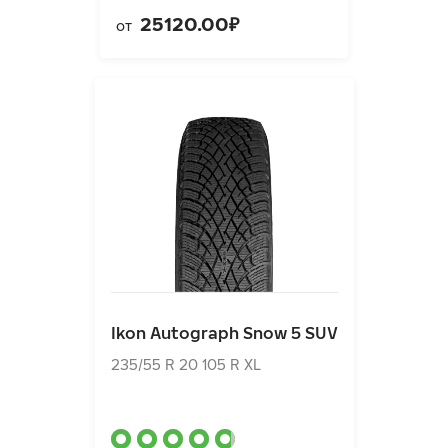
25120.00₽
от
Ikon Autograph Snow 5 SUV
235/55 R 20 105 R XL
Ikon Autograph Snow 5 SUV
21850.00₽
от
235/55 R 20 105 R XL