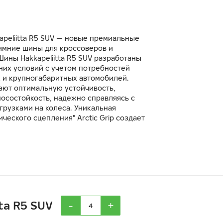
kapeliitta R5 SUV — новые премиальные
мние шины для кроссоверов и
ины Hakkapeliitta R5 SUV разработаны
них условий с учетом потребностей
 и крупногабаритных автомобилей.
ют оптимальную устойчивость,
осостойкость, надежно справляясь с
рузками на колеса. Уникальная
ического сцепления" Arctic Grip создает
классе характеристики поведения на
оковинах шины гарантирует
ность и устойчивость к проколам.
-
+
ta R5 SUV