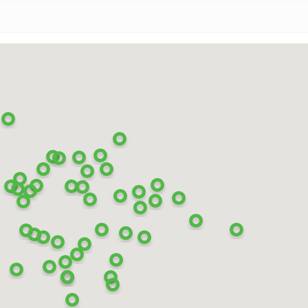
V
Ikon Autograph Snow 3
SUV
245/50 R 20 105R XL
21 330
₽
от
КУПИТЬ