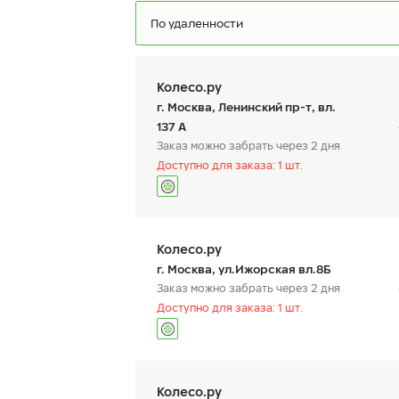
По удаленности
Колесо.ру
г. Москва, Ленинский пр-т, вл.
137 А
Заказ можно забрать через 2 дня
Доступно для заказа: 1 шт.
Ikon Autograph Ice 10 SUV
I
S
245/50 R 20 105T XL
24
График работы
Телефон
пн:
9:00-21:00
+7 (499) 995-25-80
Колесо.ру
вт:
9:00-21:00
ср:
9:00-21:00
г. Москва, ул.Ижорская вл.8Б
чт:
9:00-21:00
Заказ можно забрать через 2 дня
пт:
9:00-21:00
29 140
₽
Доступно для заказа: 1 шт.
от
о
сб:
9:00-21:00
вс:
9:00-21:00
КУПИТЬ
График работы
Телефон
пн:
9:00-21:00
+7 (495) 221-74-45
Колесо.ру
вт:
9:00-21:00