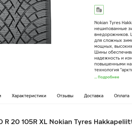
Nokian Tyres Hak
нешипованные зи
внедорожников. Ш
для сложных зим
мощных, высоких
Шины обеспечива
надежность и изн
повышенными наг
технология "аркт
лучшие в своем 
... Подробнее
льду. Арамид в б
повышенную проч
и
Характеристики
Отзывы
Доставка
Оплата
 R 20 105R XL Nokian Tyres Hakkapeliit