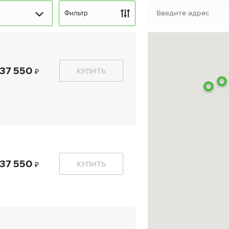
Фильтр
37 550
КУПИТЬ
kon Autograph Snow 5
Ikon Autograph Ice 9 SU
UV
245/50 R 20 105T XL
5/50 R 20 105R XL
37 550
КУПИТЬ
23 400
₽
25 130
₽
т
от
КУПИТЬ
КУПИТЬ