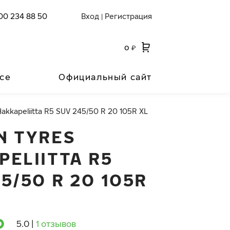
00 234 88 50
Вход
Регистрация
|
0
₽
се
Официальный сайт
Hakkapeliitta R5 SUV 245/50 R 20 105R XL
N TYRES
PELIITTA R5
5/50 R 20 105R
5.0
|
1 отзывов