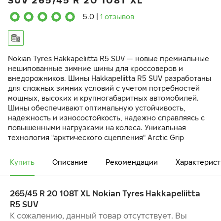
SUV 265/45 R 20 108T XL
5.0
|
1 отзывов
Nokian Tyres Hakkapeliitta R5 SUV — новые премиальные
нешипованные зимние шины для кроссоверов и
внедорожников. Шины Hakkapeliitta R5 SUV разработаны
для сложных зимних условий с учетом потребностей
мощных, высоких и крупногабаритных автомобилей.
Шины обеспечивают оптимальную устойчивость,
надежность и износостойкость, надежно справляясь с
повышенными нагрузками на колеса. Уникальная
технология "арктического сцепления" Arctic Grip
создает лучшие в своем классе характеристики
поведения на льду. Арамид в боковинах шины
Купить
Описание
Рекомендации
Характерист
гарантирует повышенную прочность и устойчивость к
проколам.
265/45 R 20 108T XL Nokian Tyres Hakkapeliitta
БЕЗУПРЕЧНОЕ ЗИМНЕЕ СЦЕПЛЕНИЕ И
R5 SUV
СБАЛАНСИРОВАННАЯ УПРАВЛЯЕМОСТЬ
ПОВЫШЕННАЯ УСТОЙЧИВОСТЬ И МАКСИМАЛЬНЫЙ
К сожалению, данный товар отсутствует. Вы