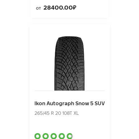
28400.00₽
от
Ikon Autograph Snow 5 SUV
265/45 R 20 108T XL
Ikon Autograph Snow 5 SUV
25520.00₽
от
265/45 R 20 108T XL