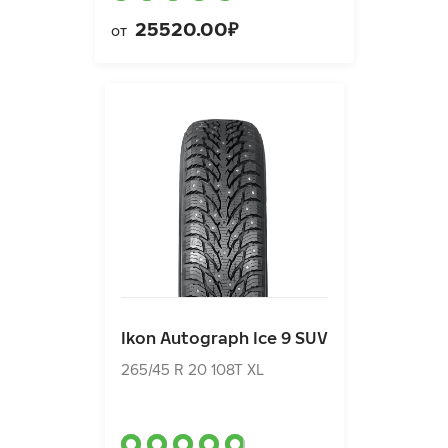
25520.00₽
от
Ikon Autograph Ice 9 SUV
265/45 R 20 108T XL
Ikon Autograph Ice 9 SUV
24730.00₽
от
265/45 R 20 108T XL