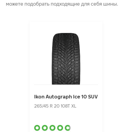
КОМФОРТ ВОЖДЕНИЯ
можете подобрать подходящие для себя шины.
НИЗКОЕ СОПРОТИВЛЕНИЕ КАЧЕНИЮ ДЛЯ
ЭКОНОМИИ ТОПЛИВА И СНИЖЕНИЯ ВЫБРОСОВ
ПОВЫШЕННЫЙ СРОК СЛУЖБЫ БЛАГОДАРЯ
АРАМИДНЫМ ВОЛОКНАМ
Ikon Autograph Ice 10 SUV
265/45 R 20 108T XL
Ikon Autograph Ice 10 SUV
28400.00₽
от
265/45 R 20 108T XL