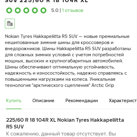
SUV 225/60 R 18 104R XL
5.0
|
1 отзывов
Nokian Tyres Hakkapeliitta R5 SUV — новые премиальные
нешипованные зимние шины для кроссоверов и
внедорожников. Шины Hakkapeliitta R5 SUV разработаны
для сложных зимних условий с учетом потребностей
мощных, высоких и крупногабаритных автомобилей.
Шины обеспечивают оптимальную устойчивость,
надежность и износостойкость, надежно справляясь с
повышенными нагрузками на колеса. Уникальная
технология "арктического сцепления" Arctic Grip
создает лучшие в своем классе характеристики
поведения на льду. Арамид в боковинах шины
Купить
Описание
Рекомендации
Характерист
гарантирует повышенную прочность и устойчивость к
проколам.
225/60 R 18 104R XL Nokian Tyres Hakkapeliitta
БЕЗУПРЕЧНОЕ ЗИМНЕЕ СЦЕПЛЕНИЕ И
R5 SUV
СБАЛАНСИРОВАННАЯ УПРАВЛЯЕМОСТЬ
ПОВЫШЕННАЯ УСТОЙЧИВОСТЬ И МАКСИМАЛЬНЫЙ
К сожалению, данный товар отсутствует. Вы