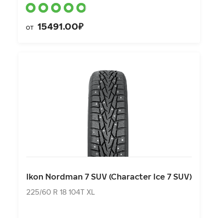
15491.00₽
от
Ikon Nordman 7 SUV (Character Ice 7 SUV)
225/60 R 18 104T XL
Ikon Nordman 7 SUV (Character Ice 7 SUV)
11760.00₽
от
225/60 R 18 104T XL