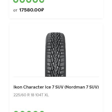
17580.00₽
от
Ikon Character Ice 7 SUV (Nordman 7 SUV)
225/60 R 18 104T XL
Ikon Character Ice 7 SUV (Nordman 7 SUV)
14150.00₽
от
225/60 R 18 104T XL