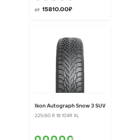
15810.00₽
от
Ikon Autograph Snow 3 SUV
225/60 R 18 104R XL
Ikon Autograph Snow 3 SUV
14420.00₽
от
225/60 R 18 104R XL