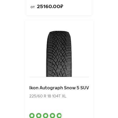
25160.00₽
от
Ikon Autograph Snow 5 SUV
225/60 R 18 104T XL
Ikon Autograph Snow 5 SUV
15810.00₽
от
225/60 R 18 104T XL