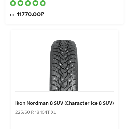
11770.00₽
от
Ikon Nordman 8 SUV (Character Ice 8 SUV)
225/60 R 18 104T XL
Ikon Nordman 8 SUV (Character Ice 8 SUV)
15491.00₽
от
225/60 R 18 104T XL