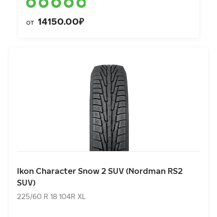
14150.00₽
от
Ikon Character Snow 2 SUV (Nordman RS2 SUV)
225/60 R 18 104R XL
Ikon Character Snow 2 SUV (Nordman RS2
11770.00₽
от
SUV)
225/60 R 18 104R XL