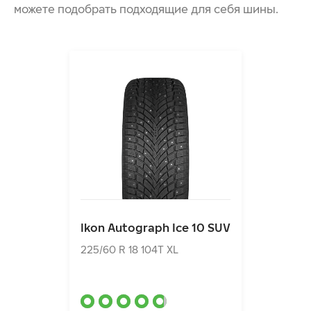
КОМФОРТ ВОЖДЕНИЯ
можете подобрать подходящие для себя шины.
НИЗКОЕ СОПРОТИВЛЕНИЕ КАЧЕНИЮ ДЛЯ
ЭКОНОМИИ ТОПЛИВА И СНИЖЕНИЯ ВЫБРОСОВ
ПОВЫШЕННЫЙ СРОК СЛУЖБЫ БЛАГОДАРЯ
АРАМИДНЫМ ВОЛОКНАМ
Ikon Autograph Ice 10 SUV
225/60 R 18 104T XL
Ikon Autograph Ice 10 SUV
25160.00₽
от
225/60 R 18 104T XL