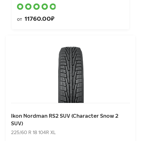
11760.00₽
от
Ikon Nordman RS2 SUV (Character Snow 2 SUV)
225/60 R 18 104R XL
Ikon Nordman RS2 SUV (Character Snow 2
11954.00₽
от
SUV)
225/60 R 18 104R XL