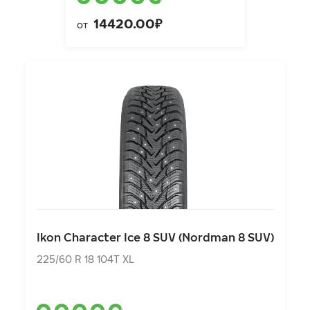
14420.00₽
от
Ikon Character Ice 8 SUV (Nordman 8 SUV)
225/60 R 18 104T XL
Ikon Character Ice 8 SUV (Nordman 8 SUV)
17580.00₽
от
225/60 R 18 104T XL