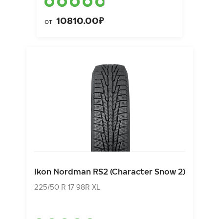
10810.00₽
от
Ikon Nordman RS2 (Character Snow 2)
225/50 R 17 98R XL
Ikon Nordman RS2 (Character Snow 2)
9420.00₽
от
225/50 R 17 98R XL