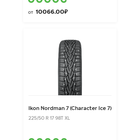
10066.00₽
от
Ikon Nordman 7 (Character Ice 7)
225/50 R 17 98T XL
Ikon Nordman 7 (Character Ice 7)
10810.00₽
от
225/50 R 17 98T XL