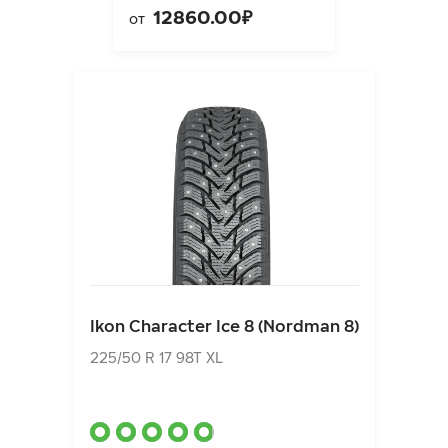
12860.00₽
от
Ikon Character Ice 8 (Nordman 8)
225/50 R 17 98T XL
Ikon Character Ice 8 (Nordman 8)
13150.00₽
от
225/50 R 17 98T XL