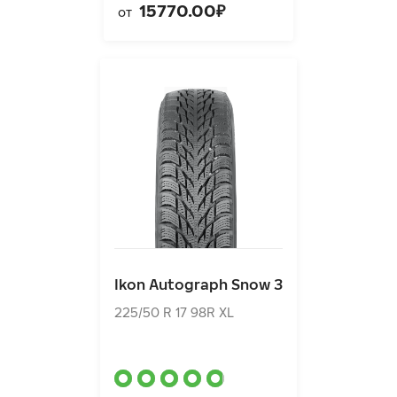
15770.00₽
от
Ikon Autograph Snow 3
225/50 R 17 98R XL
Ikon Autograph Snow 3
12860.00₽
от
225/50 R 17 98R XL