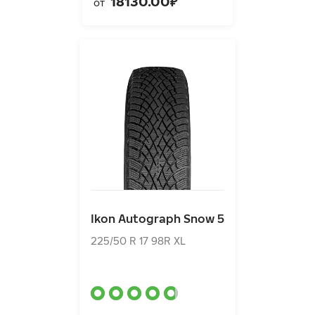
18130.00₽
от
Ikon Autograph Snow 5
225/50 R 17 98R XL
Ikon Autograph Snow 5
13810.00₽
от
225/50 R 17 98R XL