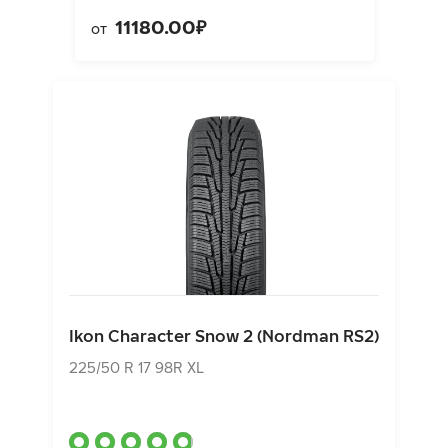
11180.00₽
от
Ikon Character Snow 2 (Nordman RS2)
225/50 R 17 98R XL
Ikon Character Snow 2 (Nordman RS2)
9740.00₽
от
225/50 R 17 98R XL