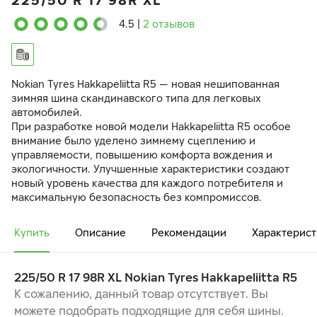
225/50 R 17 98R XL
4.5
|
2 отзывов
Nokian Tyres Hakkapeliitta R5 — новая нешипованная
зимняя шина скандинавского типа для легковых
автомобилей.
При разработке новой модели Hakkapeliitta R5 особое
внимание было уделено зимнему сцеплению и
управляемости, повышению комфорта вождения и
экологичности. Улучшенные характеристики создают
новый уровень качества для каждого потребителя и
максимальную безопасность без компромиссов.
Превосходное сцепление и управляемость обеспечены
за счет современного рисунка протектора со
Купить
Описание
Рекомендации
Характерист
сдвоенными шашками. Шина хорошо маневрирует на
льду благодаря уникальным частицам Arctic Grip.
225/50 R 17 98R XL Nokian Tyres Hakkapeliitta R5
БЕЗУПРЕЧНОЕ ЗИМНЕЕ СЦЕПЛЕНИЕ И
СБАЛАНСИРОВАННАЯ УПРАВЛЯЕМОСТЬ
К сожалению, данный товар отсутствует. Вы
МАКСИМАЛЬНЫЙ КОМФОРТ И ТИШИНА ВО ВРЕМЯ
можете подобрать подходящие для себя шины.