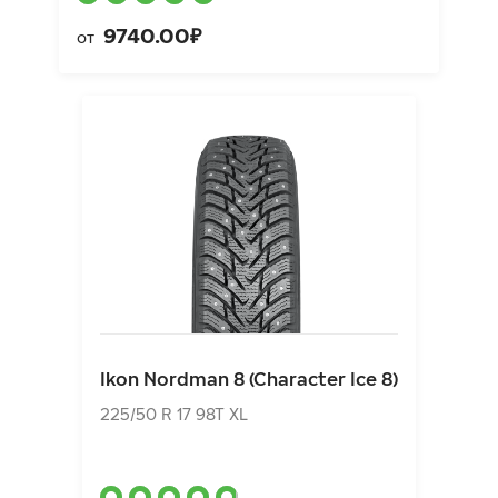
9740.00₽
от
Ikon Nordman 8 (Character Ice 8)
225/50 R 17 98T XL
Ikon Nordman 8 (Character Ice 8)
10066.00₽
от
225/50 R 17 98T XL