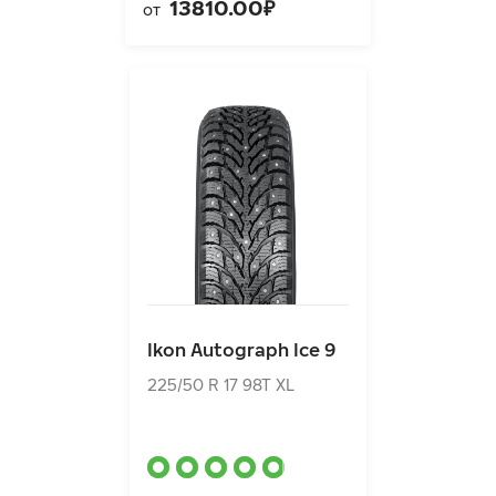
13810.00₽
от
Ikon Autograph Ice 9
225/50 R 17 98T XL
Ikon Autograph Ice 9
15770.00₽
от
225/50 R 17 98T XL