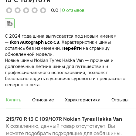
15 C 109/107R
0.0
|
0 отзывов
C 2024 года шина выпускается под новым именем
—
Ikon Autograph Eco C3
. Характеристики шины
остались без изменений.
Перейти
на страницу
обновлённой модели.
Новые шины Nokian Tyres Hakka Van — прочные и
долговечные летние шины для путешествий и
профессионального использования, позволят
безопасно ездить в условиях сурового и прекрасного
северного лета.
Шины Hakka Van отличаются простотой в управлении на
мокрой дороге и стабильностью на сложных дорожных
Купить
Описание
Характеристики
Отзывы
покрытиях. Низкое сопротивление качению
обеспечивает экономию топлива и сокращает вредные
выбросы углекислого газа.
215/70 R 15 C 109/107R Nokian Tyres Hakka Van
СТАБИЛЬНАЯ, СБАЛАНСИРОВАННАЯ И НАДЕЖНАЯ
К сожалению, данный товар отсутствует. Вы
УПРАВЛЯЕМОСТЬ В ЛЮБУЮ ПОГОДУ
можете подобрать подходящие для себя шины.