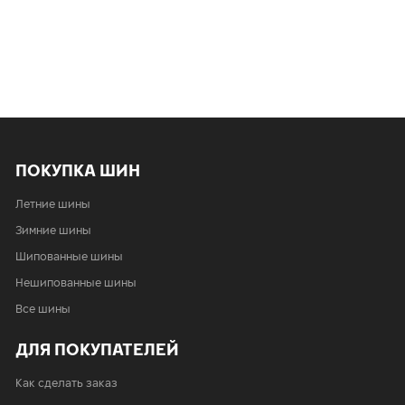
УЛУЧШЕННОЕ СЦЕПЛЕНИЕ НА МОКРОЙ
ПОВЕРХНОСТИ И ПРЕДОТВРАЩЕНИЕ
АКВАПЛАНИРОВАНИЯ
УСТОЙЧИВОСТЬ К СИЛЬНОМУ ИЗНОСУ —
БОКОВИНЫ, УСИЛЕННЫЕ АРАМИДНЫМИ
ВОЛОКНАМИ, ВЫДЕРЖИВАЮТ УДАРЫ И ПОРЕЗЫ
НИЗКОЕ СОПРОТИВЛЕНИЕ КАЧЕНИЮ СНИЖАЕТ
ЗАТРАТЫ НА ТОПЛИВО И ВОЗДЕЙСТВИЕ НА
ОКРУЖАЮЩУЮ СРЕДУ
ПОКУПКА ШИН
Летние шины
Зимние шины
Шипованные шины
Нешипованные шины
Все шины
ДЛЯ ПОКУПАТЕЛЕЙ
Как сделать заказ