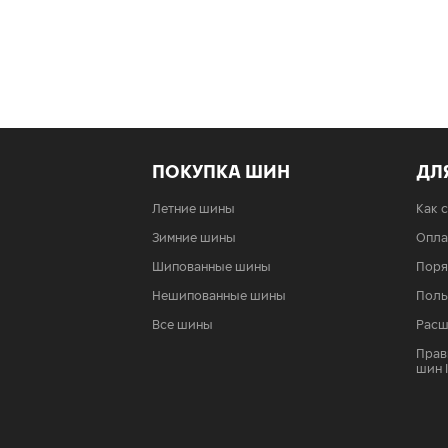
ПОКУПКА ШИН
ДЛ
Летние шины
Как 
Зимние шины
Опла
Шипованные шины
Поря
Нешипованные шины
Поль
Все шины
Расш
Прав
шин 