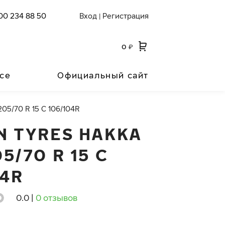
00 234 88 50
Вход
Регистрация
|
0
₽
се
Официальный сайт
205/70 R 15 C 106/104R
N TYRES HAKKA
5/70 R 15 C
04R
0.0
|
0 отзывов