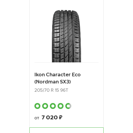
Ikon Character Eco
(Nordman SX3)
205/70 R 15 96T
7 020
₽
от
Ikon Character Eco
(Nordman SX3)
КУПИТЬ
205/70 R 15 96T
7 020
₽
от