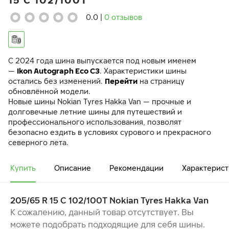
15 C 102/100T
0.0
|
0 отзывов
C 2024 года шина выпускается под новым именем
—
Ikon Autograph Eco C3
. Характеристики шины
остались без изменений.
Перейти
на страницу
обновлённой модели.
Новые шины Nokian Tyres Hakka Van — прочные и
долговечные летние шины для путешествий и
профессионального использования, позволят
безопасно ездить в условиях сурового и прекрасного
северного лета.
Шины Hakka Van отличаются простотой в управлении на
мокрой дороге и стабильностью на сложных дорожных
Купить
Описание
Рекомендации
Характерист
покрытиях. Низкое сопротивление качению
обеспечивает экономию топлива и сокращает вредные
выбросы углекислого газа.
205/65 R 15 C 102/100T Nokian Tyres Hakka Van
СТАБИЛЬНАЯ, СБАЛАНСИРОВАННАЯ И НАДЕЖНАЯ
К сожалению, данный товар отсутствует. Вы
УПРАВЛЯЕМОСТЬ В ЛЮБУЮ ПОГОДУ
можете подобрать подходящие для себя шины.