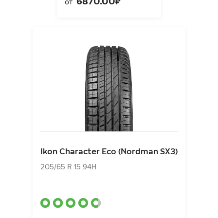
6870.00₽
от
Ikon Character Eco (Nordman SX3)
205/65 R 15 94H
Ikon Character Eco (Nordman SX3)
5630.00₽
от
205/65 R 15 94H