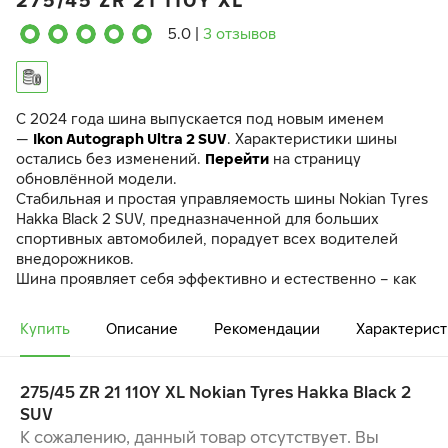
275/45 ZR 21 110Y XL
5.0
|
3 отзывов
C 2024 года шина выпускается под новым именем
—
Ikon Autograph Ultra 2 SUV
. Характеристики шины
остались без изменений.
Перейти
на страницу
обновлённой модели.
Стабильная и простая управляемость шины Nokian Tyres
Hakka Black 2 SUV, предназначенной для больших
спортивных автомобилей, порадует всех водителей
внедорожников.
Шина проявляет себя эффективно и естественно – как
на городских улицах, так и на проселочных дорогах.
Усиленная конструкция боковины с добавлением
Купить
Описание
Рекомендации
Характерист
арамидного волокна обеспечивает необходимую
прочность, защищая шину от проколов и порезов.
275/45 ZR 21 110Y XL Nokian Tyres Hakka Black 2
КОНТРОЛЬ И СТАБИЛЬНОСТЬ
SUV
ВЫСОКИЙ УРОВЕНЬ КОМФОРТА
ЭКСТРЕМАЛЬНАЯ ПРОЧНОСТЬ
К сожалению, данный товар отсутствует. Вы