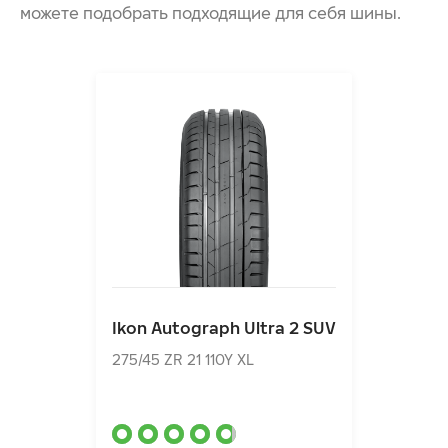
можете подобрать подходящие для себя шины.
Ikon Autograph Ultra 2 SUV
275/45 ZR 21 110Y XL
Ikon Autograph Ultra 2 SUV
26960.00₽
от
275/45 ZR 21 110Y XL