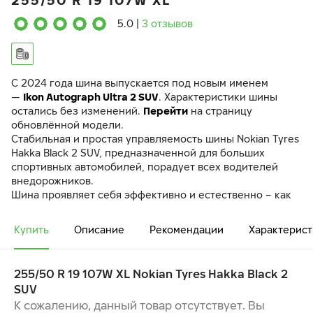
255/50 R 19 107W XL
5.0
|
3 отзывов
C 2024 года шина выпускается под новым именем
—
Ikon Autograph Ultra 2 SUV
. Характеристики шины
остались без изменений.
Перейти
на страницу
обновлённой модели.
Стабильная и простая управляемость шины Nokian Tyres
Hakka Black 2 SUV, предназначенной для больших
спортивных автомобилей, порадует всех водителей
внедорожников.
Шина проявляет себя эффективно и естественно – как
на городских улицах, так и на проселочных дорогах.
Усиленная конструкция боковины с добавлением
Купить
Описание
Рекомендации
Характерист
арамидного волокна обеспечивает необходимую
прочность, защищая шину от проколов и порезов.
255/50 R 19 107W XL Nokian Tyres Hakka Black 2
КОНТРОЛЬ И СТАБИЛЬНОСТЬ
SUV
ВЫСОКИЙ УРОВЕНЬ КОМФОРТА
ЭКСТРЕМАЛЬНАЯ ПРОЧНОСТЬ
К сожалению, данный товар отсутствует. Вы