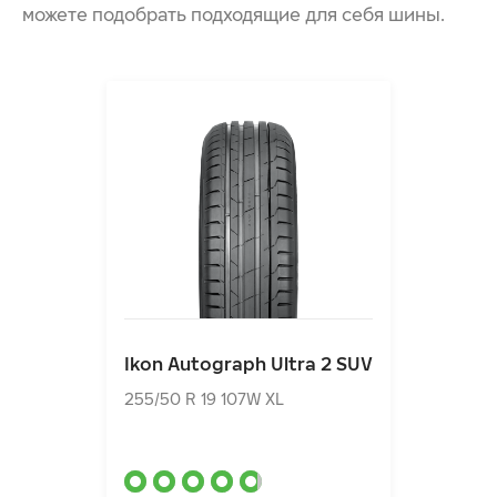
можете подобрать подходящие для себя шины.
Ikon Autograph Ultra 2 SUV
255/50 R 19 107W XL
Ikon Autograph Ultra 2 SUV
17990.00₽
от
255/50 R 19 107W XL