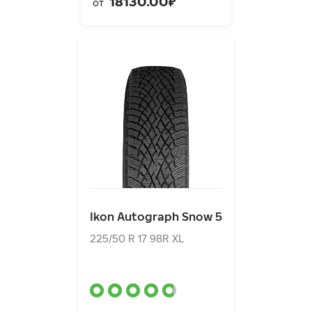
18130.00₽
от
Ikon Autograph Snow 5
225/50 R 17 98R XL
Ikon Autograph Snow 5
13810.00₽
от
225/50 R 17 98R XL