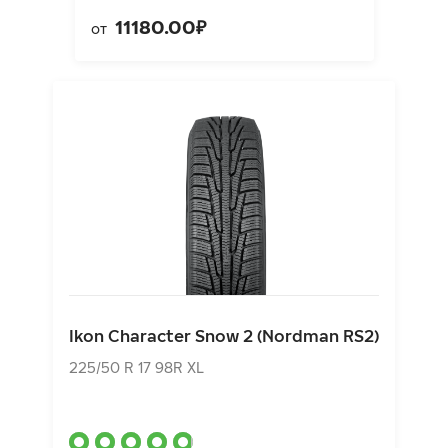
11180.00₽
от
Ikon Character Snow 2 (Nordman RS2)
225/50 R 17 98R XL
Ikon Character Snow 2 (Nordman RS2)
9740.00₽
от
225/50 R 17 98R XL