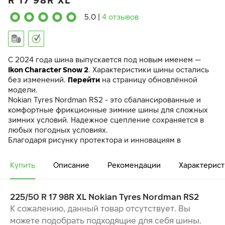
R 17 98R XL
5.0
|
4 отзывов
C 2024 года шина выпускается под новым именем —
Ikon Character Snow 2
. Характеристики шины остались
без изменений.
Перейти
на страницу обновлённой
модели.
Nokian Tyres Nordman RS2 - это сбалансированные и
комфортные фрикционные зимние шины для сложных
зимних условий. Надежное сцепление сохраняется в
любых погодных условиях.
Благодаря рисунку протектора и инновациям в
резиновой смеси Nokian Tyres Nordman RS2 занимают
лидирующие позиции в своем классе.
Купить
Описание
Рекомендации
Характерист
Ламели-насосы улучшают сцепление с дорогой.
Тормозные усилители в шашках протектора улучшают
сцепление при торможении, особенно на снегу.
225/50 R 17 98R XL Nokian Tyres Nordman RS2
ХОРОШО СБАЛАНСИРОВАННЫЕ ЗИМНИЕ
К сожалению, данный товар отсутствует. Вы
ХАРАКТЕРИСТИКИ
можете подобрать подходящие для себя шины.