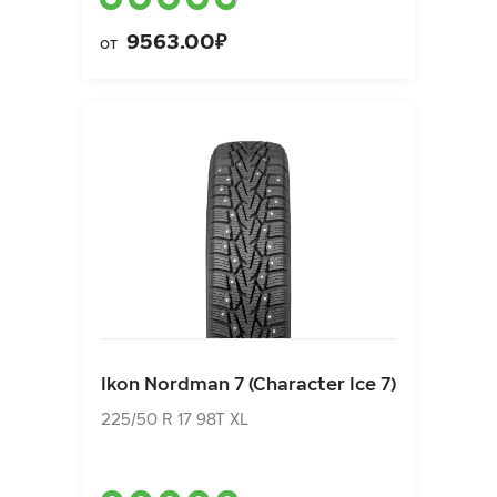
9563.00₽
от
Ikon Nordman 7 (Character Ice 7)
225/50 R 17 98T XL
Ikon Nordman 7 (Character Ice 7)
10810.00₽
от
225/50 R 17 98T XL