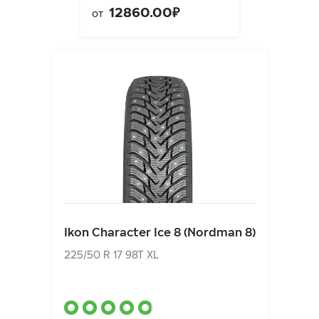
12860.00₽
от
Ikon Character Ice 8 (Nordman 8)
225/50 R 17 98T XL
Ikon Character Ice 8 (Nordman 8)
13150.00₽
от
225/50 R 17 98T XL