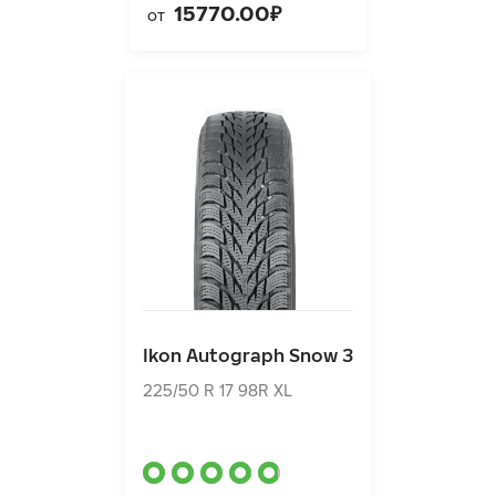
15770.00₽
от
Ikon Autograph Snow 3
225/50 R 17 98R XL
Ikon Autograph Snow 3
12860.00₽
от
225/50 R 17 98R XL