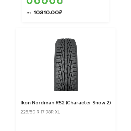
10810.00₽
от
Ikon Nordman RS2 (Character Snow 2)
225/50 R 17 98R XL
Ikon Nordman RS2 (Character Snow 2)
9420.00₽
от
225/50 R 17 98R XL