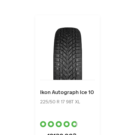
УСТОЙЧИВЫЕ ШИНЫ
ТИХИЕ И КОМФОРТНЫЕ
Ikon Autograph Ice 10
225/50 R 17 98T XL
Ikon Autograph Ice 10
18130.00₽
от
225/50 R 17 98T XL