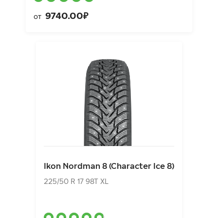
9740.00₽
от
Ikon Nordman 8 (Character Ice 8)
225/50 R 17 98T XL
Ikon Nordman 8 (Character Ice 8)
9563.00₽
от
225/50 R 17 98T XL