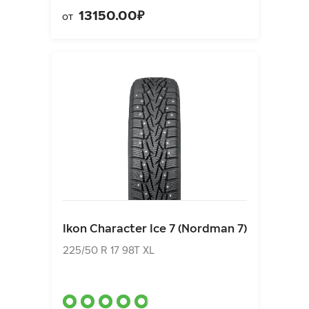
13150.00₽
от
Ikon Character Ice 7 (Nordman 7)
225/50 R 17 98T XL
Ikon Character Ice 7 (Nordman 7)
11180.00₽
от
225/50 R 17 98T XL