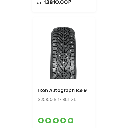
13810.00₽
от
Ikon Autograph Ice 9
225/50 R 17 98T XL
Ikon Autograph Ice 9
15770.00₽
от
225/50 R 17 98T XL