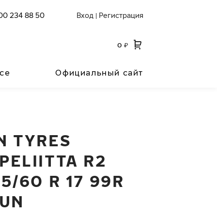
00 234 88 50
Вход
Регистрация
|
0
₽
се
Официальный сайт
N TYRES
PELIITTA R2
5/60 R 17 99R
RUN