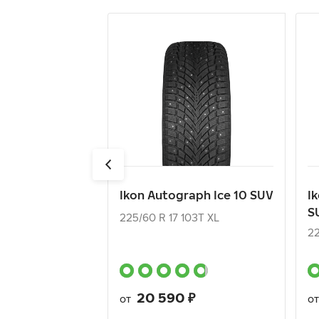
Ikon Autograph Ice 10 SUV
I
S
225/60 R 17 103T XL
22
20 590
₽
от
о
Ikon Autograph Ice 10 SUV
I
S
КУПИТЬ
225/60 R 17 103T XL
22
20 590
₽
от
о