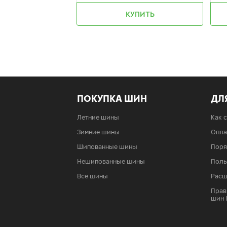
КУПИТЬ
ПОКУПКА ШИН
ДЛ
Летние шины
Как 
Зимние шины
Опла
Шипованные шины
Поря
Нешипованные шины
Поль
Все шины
Расш
Прав
шин 