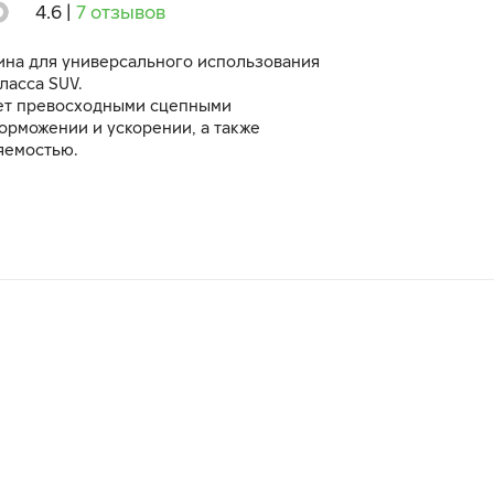
4.6
|
7 отзывов
на для универсального использования
ласса SUV.
ет превосходными сцепными
орможении и ускорении, а также
яемостью.