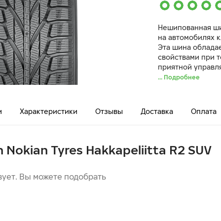
Нешипованная ши
на автомобилях к
Эта шина облада
свойствами при т
приятной управл
... Подробнее
и
Характеристики
Отзывы
Доставка
Оплата
n Nokian Tyres Hakkapeliitta R2 SUV
вует. Вы можете подобрать