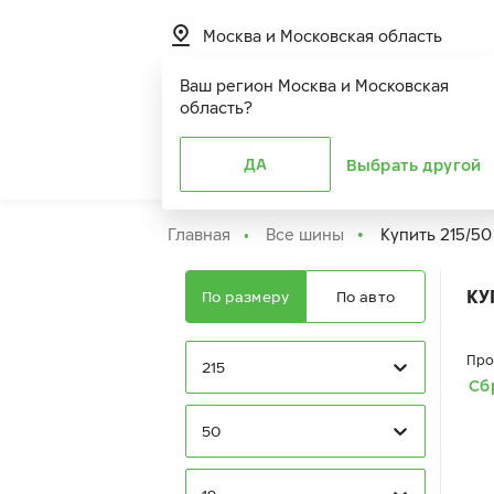
Москва и Московская область
Ваш регион
Москва и Московская
область
?
Шины
ДА
Расширенная г
Выбрать другой
Главная
Все шины
Купить 215/50
КУ
По размеру
По авто
Про
215
Сб
50