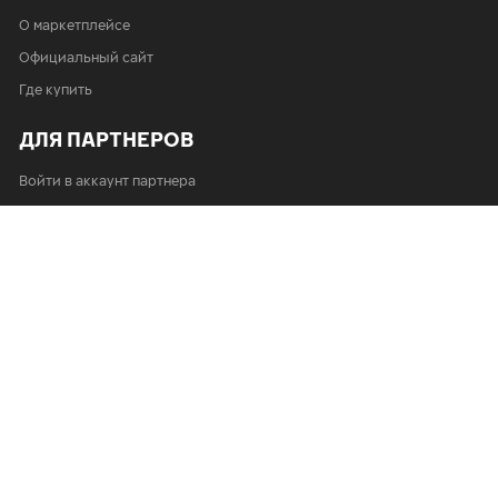
О маркетплейсе
Официальный сайт
Где купить
ДЛЯ ПАРТНЕРОВ
Войти в аккаунт партнера
Как стать партнером
Выйти из личного кабинета
Подпишитесь на нашу новостную рассылку
Подписаться
ООО «Айкон Шина»
,
ИНН 7816162305, ОГРН 1027808006676,
юридический адрес:
188640
,
Россия, Ленинградская область,
Всеволожский район, г. Всеволожск, ул. Автомобильная, 14